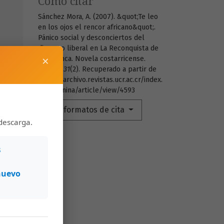
Cómo citar
Sánchez Mora, A. (2007). &quot;Te leo
en los ojos el rencor africano&quot;.
Pánico social y desconciertos del
discurso liberal en La Reconquista de
×
Talamanca. Novela costarricense.
Káñina
,
31
(2). Recuperado a partir de
https://archivo.revistas.ucr.ac.cr/index.
php/kanina/article/view/4593
Más formatos de cita
descarga.
s
nuevo