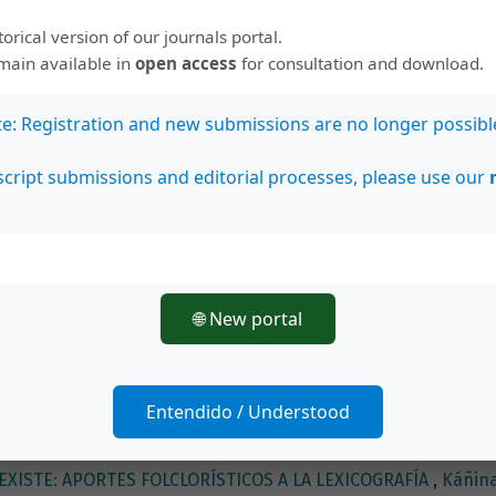
storical version of our journals portal.
emain available in
open access
for consultation and download.
te: Registration and new submissions are no longer possibl
r/a
cript submissions and editorial processes, please use our
escondidos de la literatura costarricense. Aporte bibliográf
lio-Setiembre)
órica y lexicográfica en el Diccionario de Costarriqueñismo
🌐 New portal
 de fiestas del reino de Guatemala (1663-1814): La construcc
ua
ográfico de Escritores Costarricenses (DIBEC). Esbozo de un 
Entendido / Understood
nse de Lexicografía)
 EXISTE: APORTES FOLCLORÍSTICOS A LA LEXICOGRAFÍA
,
Káñina