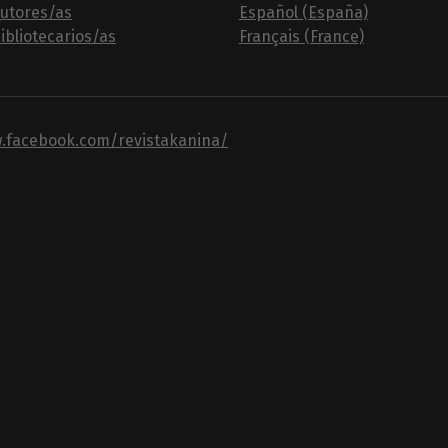
autores/as
Español (España)
ibliotecarios/as
Français (France)
w.facebook.com/revistakanina/