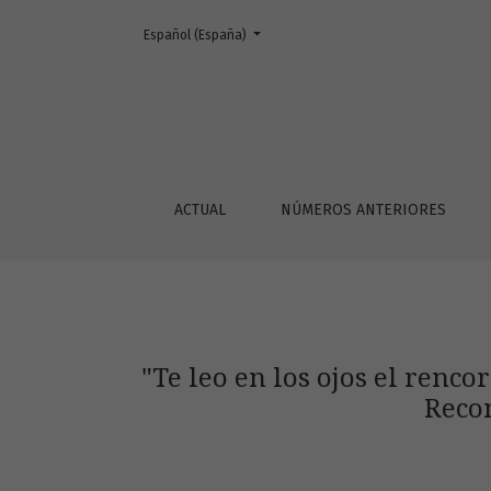
Cambiar el idioma. El actual es:
Español (España)
&quot;Te leo en los ojos el rencor africano&
ACTUAL
NÚMEROS ANTERIORES
"Te leo en los ojos el renco
Reco