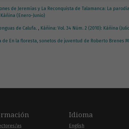
nes de Jeremías y La Reconquista de Talamanca: La parodia 
: Káñina (Enero-Junio)
lenguas de Calufa.
,
Káñina: Vol. 34 Núm. 2 (2010): Káñina (Jul
a de En la floresta, sonetos de juventud de Roberto Brenes 
ormación
Idioma
ectores/as
English