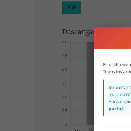
PDF
Descargas
Este sitio web
Todos los art
Importante
manuscrit
Para envío
portal
.