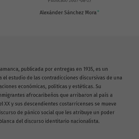
Publicado 2007-08-27
+
Alexánder Sánchez Mora
lamanca, publicada por entregas en 1935, es un
a el estudio de las contradicciones discursivas de una
ciones económicas, políticas y estéticas. Su
inmigrantes afrocaribeños que arribaron al país a
s del XX y sus descendientes costarricenses se mueve
iscurso de pánico social que les atribuye un poder
blanca del discurso identitario nacionalista.