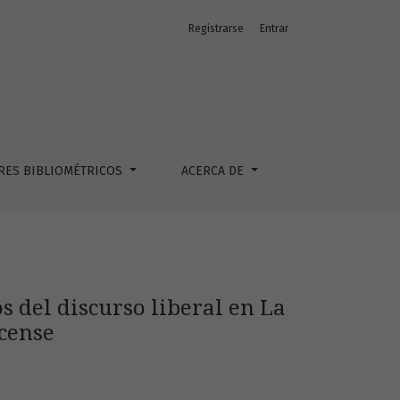
Registrarse
Entrar
La Reconquista de Talamanca. Novela costarricense
RES BIBLIOMÉTRICOS
ACERCA DE
os del discurso liberal en La
cense