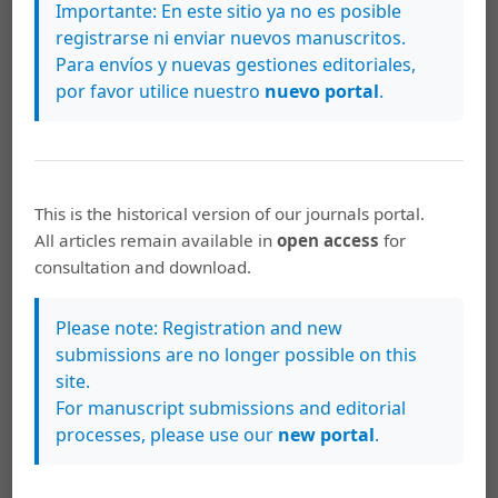
Importante: En este sitio ya no es posible
registrarse ni enviar nuevos manuscritos.
Para envíos y nuevas gestiones editoriales,
por favor utilice nuestro
nuevo portal
.
This is the historical version of our journals portal.
All articles remain available in
open access
for
consultation and download.
Artículos más leídos del mismo autor/a
Please note: Registration and new
Verónica Ríos Quesada,
De cómo la mismidad y
submissions are no longer possible on this
la otredad reviven la utopía. Una lectura de El
site.
eco de los pasos de Julieta Pinto
,
Káñina: Vol.
For manuscript submissions and editorial
40 Núm. 2 (2016): Káñina (Julio-Diciembre)
processes, please use our
new portal
.