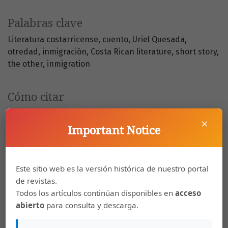
Palabras clave
Literatura costarricense
cuento
Uriel Quesada
otredad
inmigración
Costa Rican literature
short story
the other
inmigration
Cómo citar
Ríos Quesada, V. (2006). El elefante birmano de Uriel Quesada:
×
una trasgresión al imaginario nacional.
Káñina
,
30
(2). Recuperado
Important Notice
a partir de
https://archivo.revistas.ucr.ac.cr/index.php/kanina/article/view/
4627
Este sitio web es la versión histórica de nuestro portal
Más formatos de cita
de revistas.
Todos los artículos continúan disponibles en
acceso
abierto
para consulta y descarga.
Descargas