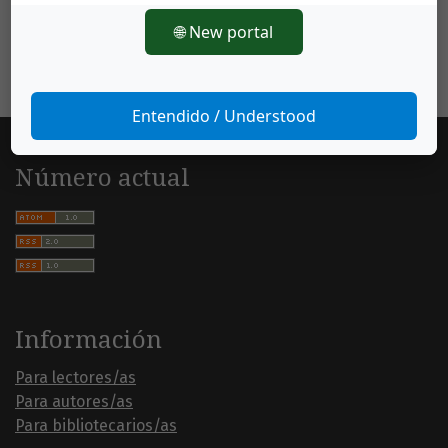
🌐 New portal
Entendido / Understood
Número actual
Información
Para lectores/as
Para autores/as
Para bibliotecarios/as