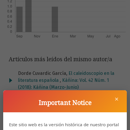
Artículos más leídos del mismo autor/a
Dorde Cuvardic García,
El caleidoscopio en la
literatura española
,
Káñina: Vol. 42 Núm. 1
(2018): Káñina (Marzo-Junio)
×
Dorde Cuvardic García,
El monólogo dramático
Important Notice
en el discurso poético
,
Káñina: Vol. 40 Núm. 1
(2016): Káñina (Enero-Junio)
Este sitio web es la versión histórica de nuestro portal
Dorde Cuvardic García,
El niño en la calle en la