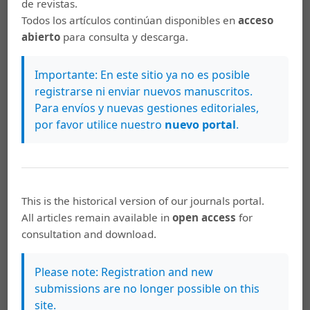
de revistas.
producción literaria de Julieta Pinto: tradición e
Todos los artículos continúan disponibles en
acceso
innovación de los temas y tópicos de esta figura
abierto
para consulta y descarga.
en A la vuelta de la esquina y Abrir los ojos
,
Káñina: Vol. 40 Núm. 2 (2016): Káñina (Julio-
Importante: En este sitio ya no es posible
Diciembre)
registrarse ni enviar nuevos manuscritos.
Dorde Cuvardic García,
Uso cómico y `dramático
Para envíos y nuevas gestiones editoriales,
´ de la ironía situaciones en los cuentos de
por favor utilice nuestro
nuevo portal
.
Samuel Rovinski: el caso de "Delicias del vuelo"
y "Cambio de identidad"
,
Káñina: Vol. 38 Núm. 1
(2014): Káñina (Enero-Junio)
This is the historical version of our journals portal.
Dorde Cuvardic García,
Idilio y elegía en la
All articles remain available in
open access
for
narrativa de la generación nacionalista
,
consultation and download.
Káñina: Vol. 31 Núm. 2 (2007): Káñina (Julio-
Diciembre)
Please note: Registration and new
Dorde Cuvardic García,
Panegírico de ciudad
submissions are no longer possible on this
(laus urbis) y autorretrato del poeta en "Oda a
site.