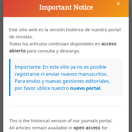
×
Important Notice
Este sitio web es la versión histórica de nuestro portal
de revistas.
Todos los artículos continúan disponibles en
acceso
abierto
para consulta y descarga.
Artículos más leídos del mismo autor/a
Importante: En este sitio ya no es posible
José Ángel Vargas Vargas,
Humor y crítica social
registrarse ni enviar nuevos manuscritos.
en Un modelo para Rosaura
,
Káñina: Vol. 38
Para envíos y nuevas gestiones editoriales,
Núm. 1 (2014): Káñina (Enero-Junio)
por favor utilice nuestro
nuevo portal
.
José Ángel Vargas Vargas,
Testimonio, discurso
histórico y memoria en la narrativa de José
León Sánchez
,
Káñina: Vol. 45 Núm. 1 (2021):
Revista Káñina (Enero-Abril) Publicación
This is the historical version of our journals portal.
continua
All articles remain available in
open access
for