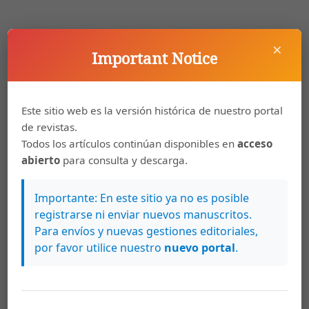
Cómo citar
×
Important Notice
González Muñoz, I. (2005). El amor cortés en Porfiar hasta morir,
de Lope de Vega.
Káñina
,
28
(2). Recuperado a partir de
https://archivo.revistas.ucr.ac.cr/index.php/kanina/article/view/
4720
Este sitio web es la versión histórica de nuestro portal
de revistas.
Más formatos de cita
Todos los artículos continúan disponibles en
acceso
abierto
para consulta y descarga.
Descargas
Importante: En este sitio ya no es posible
registrarse ni enviar nuevos manuscritos.
Para envíos y nuevas gestiones editoriales,
por favor utilice nuestro
nuevo portal
.