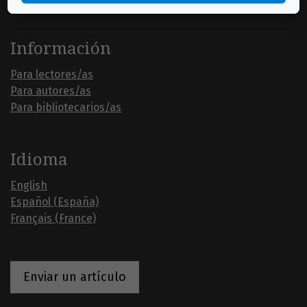
Información
Para lectores/as
Para autores/as
Para bibliotecarios/as
Idioma
English
Español (España)
Français (France)
Enviar un artículo