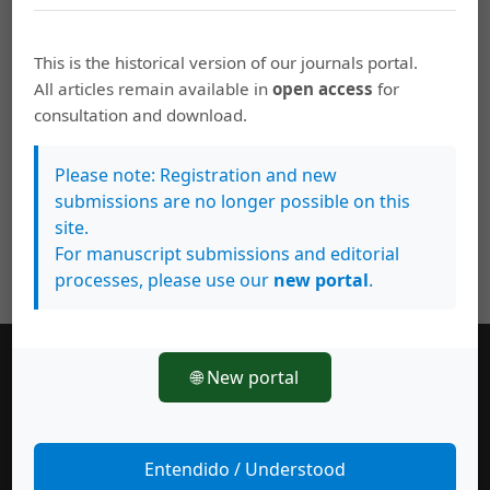
Anita Arrieta Espinoza,
Variables utilizadas en el
estudio de la organización morfológica del
This is the historical version of our journals portal.
léxico mental en las investigaciones
All articles remain available in
open access
for
psicolingüísticas
,
Káñina: Vol. 31 Núm. 1 (2007):
consultation and download.
Káñina (Enero-Junio)
Please note: Registration and new
submissions are no longer possible on this
site.
For manuscript submissions and editorial
processes, please use our
new portal
.
🌐 New portal
Número actual
Entendido / Understood