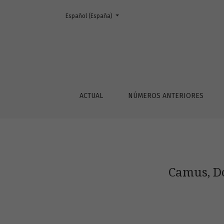
Cambiar el idioma. El actual es:
Español (España)
Camus, Dostoievski y el problema moral de l
ACTUAL
NÚMEROS ANTERIORES
Camus, Do