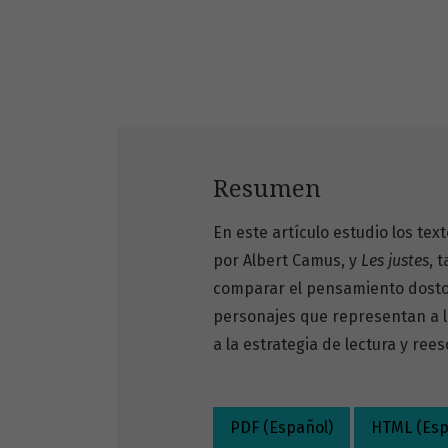
Resumen
En este artículo estudio los tex
por Albert Camus, y
Les justes
, 
comparar el pensamiento dostoi
personajes que representan a lo
a la estrategia de lectura y re
PDF (Español)
HTML (Esp