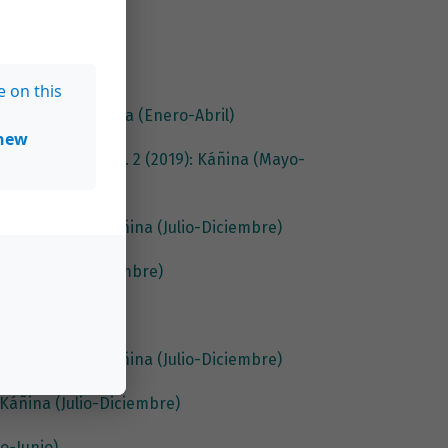
e on this
m. 1 (2019): Káñina (Enero-Abril)
new
ñina: Vol. 43 Núm. 2 (2019): Káñina (Mayo-
Núm. 2 (2007): Káñina (Julio-Diciembre)
áñina (Julio-Diciembre)
ina (Especial)
Núm. 2 (2007): Káñina (Julio-Diciembre)
 Káñina (Julio-Diciembre)
ro-Junio)