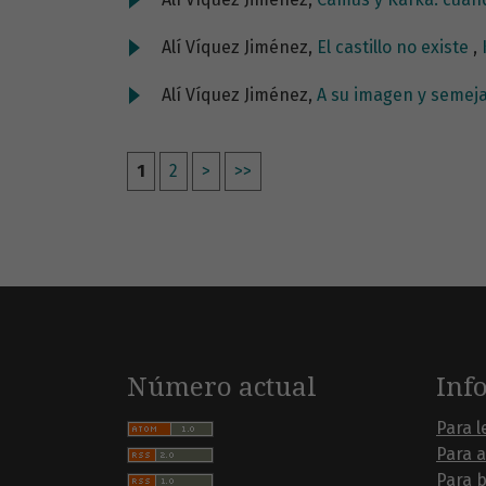
Alí Víquez Jiménez,
El castillo no existe
,
Alí Víquez Jiménez,
A su imagen y semeja
1
2
>
>>
Número actual
Inf
Para l
Para 
Para b