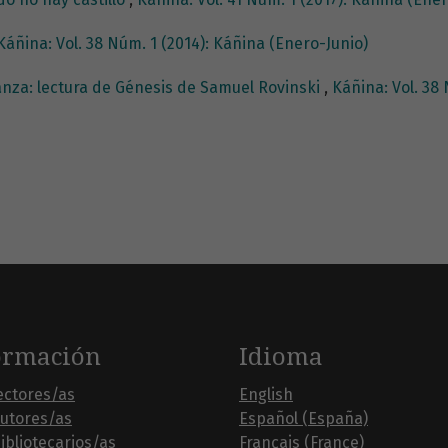
Káñina: Vol. 38 Núm. 1 (2014): Káñina (Enero-Junio)
nza: lectura de Génesis de Samuel Rovinski
,
Káñina: Vol. 38
ormación
Idioma
ectores/as
English
autores/as
Español (España)
ibliotecarios/as
Français (France)