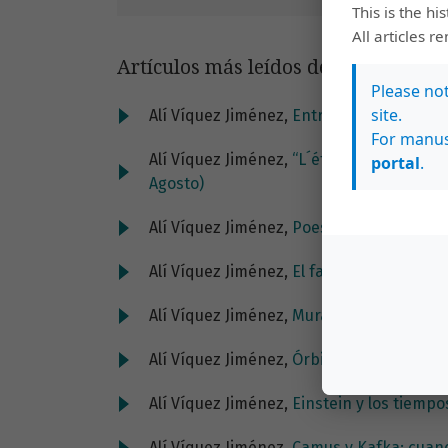
This is the hi
All articles r
Artículos más leídos del mismo auto
Please no
site.
Alí Víquez Jiménez,
Entre poemas estamo
For manus
Alí Víquez Jiménez,
“L´état de siège” y “
portal
.
Agosto)
Alí Víquez Jiménez,
Poesía social de Isaa
Alí Víquez Jiménez,
El fatal Kafka y las 
Alí Víquez Jiménez,
Murámonos, Federico
Alí Víquez Jiménez,
Órbita en la órbita d
Alí Víquez Jiménez,
Einstein y los tiempo
Alí Víquez Jiménez,
Camus y Kafka: cuand