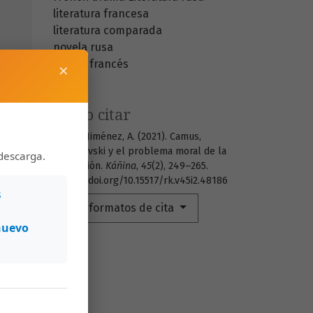
literatura francesa
literatura comparada
novela rusa
drama francés
×
Cómo citar
Víquez Jiménez, A. (2021). Camus,
Dostoievski y el problema moral de la
descarga.
revolución.
Káñina
,
45
(2), 249–265.
https://doi.org/10.15517/rk.v45i2.48186
s
Más formatos de cita
nuevo