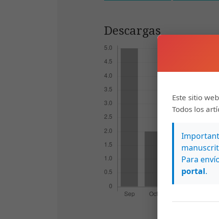
Descargas
Este sitio web
Todos los art
Importante
manuscrit
Para envío
portal
.