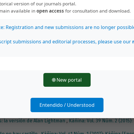
storical version of our journals portal.
emain available in
open access
for consultation and download.
r/a
te: Registration and new submissions are no longer possibl
s: Noces, de Camus y Cántico, de Guillén
,
Káñina: Vol. 43 Nú
cript submissions and editorial processes, please use our
Clamor”: dos formas de mirar la post-guerra y sus tiranías
,
Ká
c Felipe Azofeifa: de Trunca unidad a Órbita
,
Káñina: Vol. 31 
🌐 New portal
ventajas de la incomprensión
,
Káñina: Vol. 37 Núm. 2 (2013): K
: Lectura desde Heráclito
,
Káñina: Vol. 28 Núm. 1 (2004): Káñ
Entendido / Understood
e la poesía amorosa de Isaac Felipe Azofeifa
,
Káñina: Vol. 31 
s: la versión de Alan Lightman
,
Káñina: Vol. 39 Núm. 2 (2015):
o no hay castillo
,
Káñina: Vol. 41 Núm. 1 (2017): Káñina (Ene