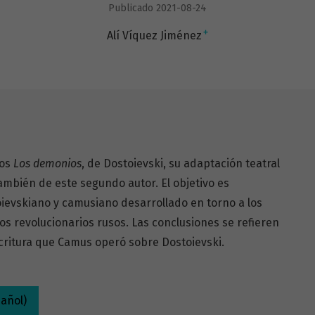
Publicado 2021-08-24
+
Alí Víquez Jiménez
tos
Los demonios
, de Dostoievski, su adaptación teatral
también de este segundo autor. El objetivo es
evskiano y camusiano desarrollado en torno a los
s revolucionarios rusos. Las conclusiones se refieren
escritura que Camus operó sobre Dostoievski.
añol)