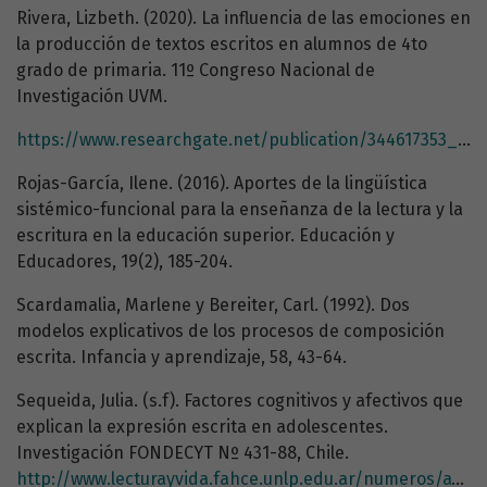
Rivera, Lizbeth. (2020). La influencia de las emociones en
la producción de textos escritos en alumnos de 4to
grado de primaria. 11º Congreso Nacional de
Investigación UVM.
https://www.researchgate.net/publication/344617353_La_influencia_de_las_emociones_en_la_produccion_de_textos_escritos_en_alumnos_de_cuarto_grado_de_primaria
Rojas-García, Ilene. (2016). Aportes de la lingüística
sistémico-funcional para la enseñanza de la lectura y la
escritura en la educación superior. Educación y
Educadores, 19(2), 185-204.
Scardamalia, Marlene y Bereiter, Carl. (1992). Dos
modelos explicativos de los procesos de composición
escrita. Infancia y aprendizaje, 58, 43-64.
Sequeida, Julia. (s.f). Factores cognitivos y afectivos que
explican la expresión escrita en adolescentes.
Investigación FONDECYT Nº 431-88, Chile.
http://www.lecturayvida.fahce.unlp.edu.ar/numeros/a13n3/13_03_Sequeida.pdf