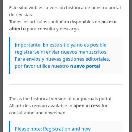
García Rodríguez, María Luisa y Sánchez Gómez, María
Este sitio web es la versión histórica de nuestro portal
Cruz. (2012). El valor de la escritura. Papeles salmantinos
de revistas.
de educación, 103-140.
Todos los artículos continúan disponibles en
acceso
abierto
para consulta y descarga.
Gee, James Paul. (2015). The New Literacy Studies. En
Rowsell, Jennifer y Pahl, Kate (Eds.), The Routledge
handbook of literacy studies (35-48). Routledge.
Importante: En este sitio ya no es posible
registrarse ni enviar nuevos manuscritos.
Gil, Guillermo y Santana, Begoña. (1985). Los modelos del
Para envíos y nuevas gestiones editoriales,
proceso de la escritura. Estudios de Psicología, (19-20),
por favor utilice nuestro
nuevo portal
.
87-101.
González García, Javier. (2018). El enfoque multimodal
del proceso de alfabetización. Educação em Revista, 34.
https://www.scielo.br/j/edur/a/DpbjKPkLtryKvZR9cHxFrsz
This is the historical version of our journals portal.
lang=es
All articles remain available in
open access
for
consultation and download.
Hartnett, Carolyn. (1997). A Functional Approach to
Composition Offers an Alternative. Composition
Chronicle: Newsletter for Writing Teachers, 10(5), 5-8.
Please note: Registration and new