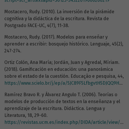
script=sci_arttext&pid=S0123-34322019000200219
Mostacero, Rudy. (2010). La inversión de la pirámide
cognitiva y la didáctica de la escritura. Revista de
Postgrado FACE-UC, 4(7), 11-38.
Mostacero, Rudy. (2017). Modelos para enseñar y
aprender a escribir: bosquejo histórico. Lenguaje, 45(2),
247-274.
Ortiz Colón, Ana María; Jordán, Juan y Agredal, Míriam.
(2018). Gamificación en educación: una panorámica
sobre el estado de la cuestión. Educação e pesquisa, 44,
https://www.scielo.br/j/ep/a/5JC89F5LfbgvtH5DJQQ9HZS/#
Ramírez Bravo R. y Álvarez Angulo T. (2006). Teorías o
modelos de producción de textos en la enseñanza y el
aprendizaje de la escritura. Didáctica. Lengua y
Literatura, 18, 29-60.
https://revistas.ucm.es/index.php/DIDA/article/view/DIDA0606110029A