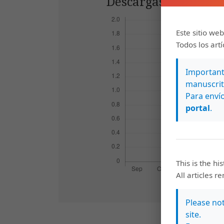
Descargas
Este sitio web
Todos los art
Importante
manuscrit
Para envío
portal
.
This is the hi
All articles r
Please no
site.