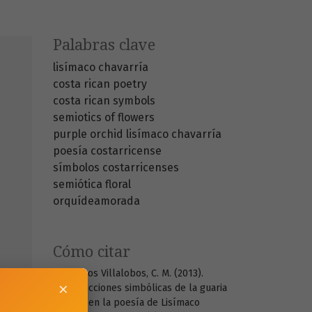
Palabras clave
lisímaco chavarría
costa rican poetry
costa rican symbols
semiotics of flowers
purple orchid
lisímaco chavarría
poesía costarricense
símbolos costarricenses
semiótica floral
orquídeamorada
Cómo citar
Villalobos Villalobos, C. M. (2013).
×
Construcciones simbólicas de la guaria
morada en la poesía de Lisímaco