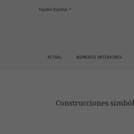
Cambiar el idioma. El actual es:
Español (España)
Construcciones simbólicas de la guaria mora
ACTUAL
NÚMEROS ANTERIORES
Construcciones simból