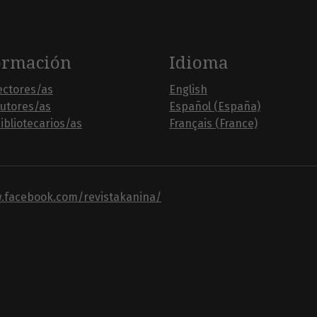
ormación
Idioma
ectores/as
English
autores/as
Español (España)
ibliotecarios/as
Français (France)
w.facebook.com/revistakanina/