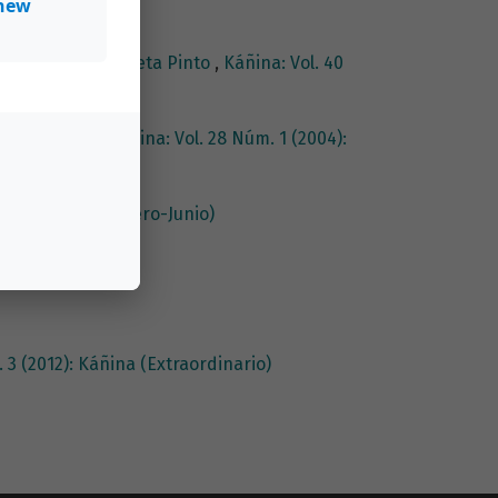
new
del espejo de Julieta Pinto
,
Káñina: Vol. 40
érrez Mangel
,
Káñina: Vol. 28 Núm. 1 (2004):
2013): Káñina (Enero-Junio)
 3 (2012): Káñina (Extraordinario)