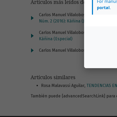
For manus
Artículos más leídos del mismo auto
portal
.
Carlos Manuel Villalobos Villalobos,
Los a
Núm. 2 (2016): Káñina (Julio-Diciembre)
Carlos Manuel Villalobos Villalobos,
Las r
Káñina (Especial)
Carlos Manuel Villalobos Villalobos,
Los j
Artículos similares
Rosa Malavassi Aguilar,
TENDENCIAS EN
También puede {advancedSearchLink} para es