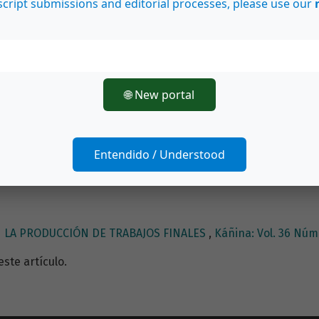
cript submissions and editorial processes, please use our
r/a
rquetipos de la sombra, el doble y el amor elusivo en Detrás 
elaciones sobre el mundo utópico: Crónicas de Joaquín Guti
🌐 New portal
ícaros secretos de Vilhelm Hartman
,
Káñina: Vol. 37 Núm. 1 (
Entendido / Understood
 LA PRODUCCIÓN DE TRABAJOS FINALES
,
Káñina: Vol. 36 Núm.
te artículo.