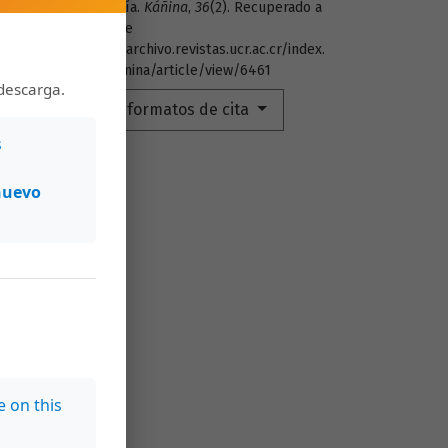
Chavarría.
Káñina
,
36
(2). Recuperado a
partir de
https://archivo.revistas.ucr.ac.cr/index.
php/kanina/article/view/6461
descarga.
Más formatos de cita
s
nuevo
e on this