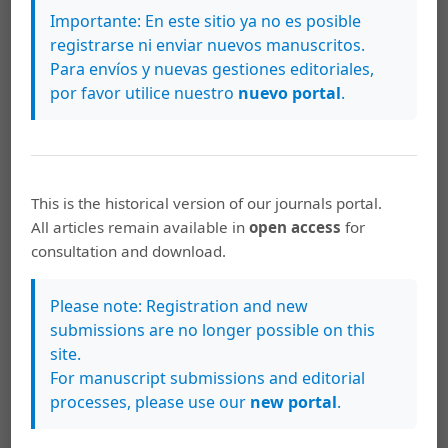
Importante: En este sitio ya no es posible
Roberto Morales Harley,
Conectores en griego
registrarse ni enviar nuevos manuscritos.
antiguo
,
Káñina: Vol. 41 Núm. 2 (2017): Káñina
Para envíos y nuevas gestiones editoriales,
(Julio-Diciembre)
por favor utilice nuestro
nuevo portal
.
Roberto Morales Harley,
Épica: definiciones
enciclopédicas
,
Káñina: Vol. 40 Núm. 3 (2016):
Káñina número extraordinario
This is the historical version of our journals portal.
Roberto Morales Harley,
La Ilíada y el
All articles remain available in
open access
for
Mahābhārata: un diálogo intercultural
,
Káñina:
consultation and download.
Vol. 42 Núm. 2 (2018): Káñina (Julio-Setiembre)
Please note: Registration and new
Roberto Morales Harley,
La katábasis como
submissions are no longer possible on this
categoría mítica en el mundo greco-latino
,
site.
Káñina: Vol. 36 Núm. 1 (2012): Káñina (Enero-
For manuscript submissions and editorial
Junio)
processes, please use our
new portal
.
Roberto Morales Harley,
Metáforas motivadas
por la similitud formal en la terminología