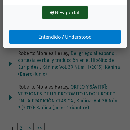
médica
,
Káñina: Vol. 38 Núm. 3 (2014): Káñina
🌐 New portal
Vol 38 (Especial) 2014
Roberto Morales Harley,
Filosofía, retórica y
argumentación en la India
,
Káñina: Vol. 41 Núm.
Entendido / Understood
1 (2017): Káñina (Enero-Junio)
Roberto Morales Harley,
Del griego al español:
cortesía verbal y traducción en el Hipólito de
Eurípides
,
Káñina: Vol. 39 Núm. 1 (2015): Káñina
(Enero-Junio)
Roberto Morales Harley,
ORFEO Y SĀVITRĪ:
VERSIONES DE UN PROTOMITO INDOEUROPEO
EN LA TRADICIÓN CLÁSICA
,
Káñina: Vol. 36 Núm.
2 (2012): Káñina (Julio-Diciembre)
1
2
>
>>