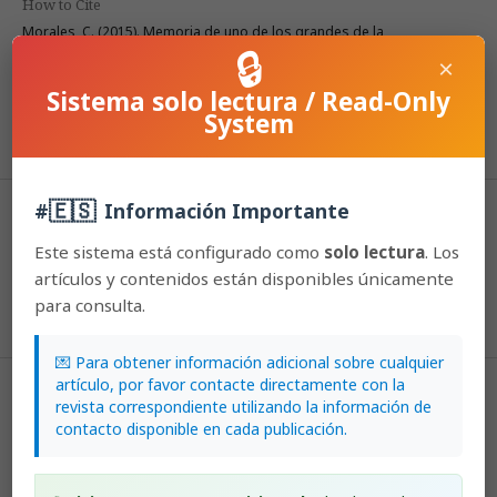
How to Cite
Morales, C. (2015). Memoria de uno de los grandes de la
🔒
orquideología mundial: Karlheinz Senghas (1928-2004).
Lankesteriana:
×
International Journal on Orchidology
,
5
(1).
Sistema solo lectura / Read-Only
https://doi.org/10.15517/lank.v5i1.19816
System
More Citation Formats
🇪🇸
#
Información Importante
Issue
2005: Lankesteriana: Volumen 5, Número 1
Este sistema está configurado como
solo lectura
. Los
artículos y contenidos están disponibles únicamente
Section
para consulta.
Articles
💌 Para obtener información adicional sobre cualquier
artículo, por favor contacte directamente con la
License
revista correspondiente utilizando la información de
contacto disponible en cada publicación.
According to the Open Access policy promoted by the University of
Costa Rica, all the papers published by Lankesteriana are licensed