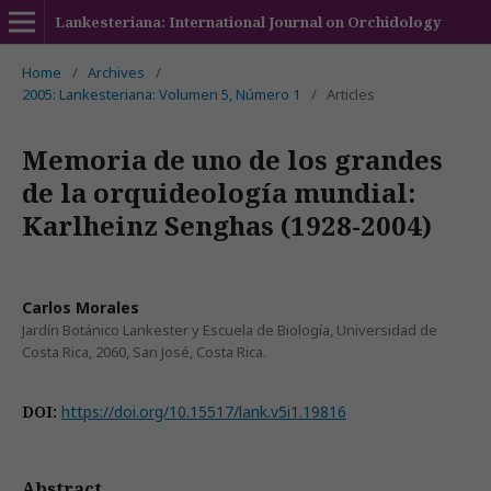
Lankesteriana: International Journal on Orchidology
Home
/
Archives
/
2005: Lankesteriana: Volumen 5, Número 1
/
Articles
Memoria de uno de los grandes
de la orquideología mundial:
Karlheinz Senghas (1928-2004)
Carlos Morales
Jardín Botánico Lankester y Escuela de Biología, Universidad de
Costa Rica, 2060, San José, Costa Rica.
DOI:
https://doi.org/10.15517/lank.v5i1.19816
Abstract