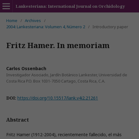
Lankesteriana: International Journal on Orchidology
Home
/
Archives
/
2004: Lankesteriana: Volumen 4, Número 2
/
Introductory paper
Fritz Hamer. In memoriam
Carlos Ossenbach
Investigador Asociado, Jardín Botánico Lankester, Universidad de
Costa Rica P.O. Box 1031-7050 Cartago, Costa Rica, C.A.
DOI:
https://doi.org/10.15517/lank.v4i2.21261
Abstract
Fritz Hamer (1912-2004), recientemente fallecido, el más