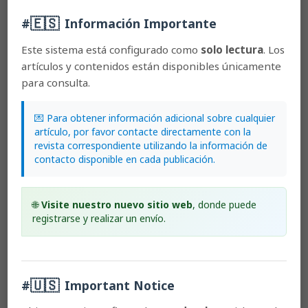
Before the publication of the materials submitted by the author(s) in
🇪🇸
#
Información Importante
LANKESTERIANA, the author(s) hereby assign all rights in the article
to the Lankester Botanical Garden.
Este sistema está configurado como
solo lectura
. Los
artículos y contenidos están disponibles únicamente
para consulta.
Most read articles by the same author(s)
💌 Para obtener información adicional sobre cualquier
Carlos Ossenbach, Franco Pupulin, Rudolf Jenny,
Orchid
artículo, por favor contacte directamente con la
itineraries of Augustus R. Endrés in Central America: a
revista correspondiente utilizando la información de
biographic and geographic sketch
,
Lankesteriana:
contacto disponible en cada publicación.
International Journal on Orchidology: 2010:
Lankesteriana: Volumen 10, Número 1
Carlos Ossenbach,
Charles H. Lankester (1879-1969): his
🌐
Visite nuestro nuevo sitio web
, donde puede
life and legacy
,
Lankesteriana: International Journal on
registrarse y realizar un envío.
Orchidology: 2013: Lankesteriana: Volumen 13, Número
3
Carlos Ossenbach,
Orchids and orchidology in Central
America. 500 years of history
,
Lankesteriana:
International Journal on Orchidology: 2009:
🇺🇸
#
Important Notice
Lankesteriana: Volumen 9, Número 1-2
Carlos Ossenbach,
Orchids in the era of Grigory von