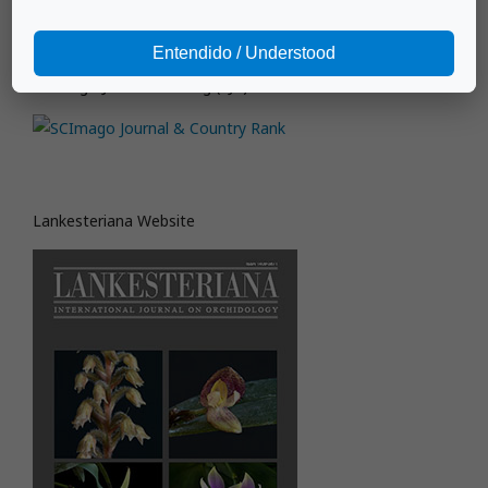
Entendido / Understood
SCImago Journal Ranking (SJR)
Lankesteriana Website