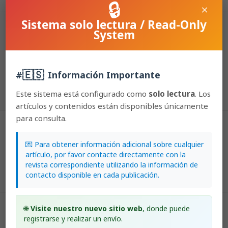
🔒
×
Sistema solo lectura / Read-Only
How to Cite
System
Lobo, S. (2016). Tipos de orquidáceas brenesianas, descritas por R.
Schlechter, en el Herbario Nacional de Costa Rica.
Lankesteriana:
International Journal on Orchidology
,
4
(1).
🇪🇸
https://doi.org/10.15517/lank.v4i1.22979
#
Información Importante
More Citation Formats
Este sistema está configurado como
solo lectura
. Los
artículos y contenidos están disponibles únicamente
para consulta.
Issue
2004: Lankesteriana: Volumen 4, Número 1
💌 Para obtener información adicional sobre cualquier
artículo, por favor contacte directamente con la
Section
revista correspondiente utilizando la información de
contacto disponible en cada publicación.
Articles
🌐
Visite nuestro nuevo sitio web
, donde puede
License
registrarse y realizar un envío.