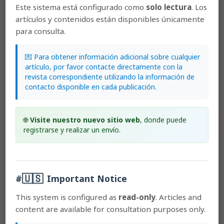
Costa Rica, all the papers published by Lankesteriana are licensed
Este sistema está configurado como
solo lectura
. Los
artículos y contenidos están disponibles únicamente
under the Creative Commons copyright and can be downloaded
para consulta.
free of charge.
The journal holds copyright and publishing
rights under the CC BY-NC-ND 3.0 CR license.
💌 Para obtener información adicional sobre cualquier
Before the publication of the materials submitted by the author(s) in
artículo, por favor contacte directamente con la
revista correspondiente utilizando la información de
LANKESTERIANA, the author(s) hereby assign all rights in the article
contacto disponible en cada publicación.
to the Lankester Botanical Garden.
🌐
Visite nuestro nuevo sitio web
, donde puede
registrarse y realizar un envío.
Most read articles by the same author(s)
Günter Gerlach,
The genus Coryanthes: a paradygm in
ecology
,
Lankesteriana: International Journal on
Orchidology: 2011: Lankesteriana: Volumen 11, Número
🇺🇸
#
Important Notice
3
Günter Gerlach,
La subtribu Stanhopeinae: sus notables
This system is configured as
read-only
. Articles and
mecanismos de polinización, la química de sus aromas
content are available for consultation purposes only.
florales e implicaciones en sistemática y taxonomía
,
Lankesteriana: International Journal on Orchidology: