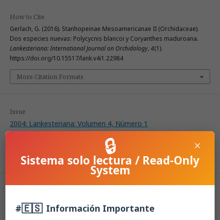
How to Cite
Gerlach, G. (2016). Stanhopeinae Mesoamericanae II (Orchidaceae).
Dos especies nuevas: Polycycnis blancoi y Coryanthes maduroana.
Lankesteriana: International Journal on Orchidology
,
4
(1).
https://doi.org/10.15517/lank.v4i1.22984
More Citation Formats
Issue
2004: Lankesteriana: Volumen 4, Número 1
🔒
×
Section
Sistema solo lectura / Read-Only
Articles
System
License
🇪🇸
#
Información Importante
According to the Open Access policy promoted by the University of