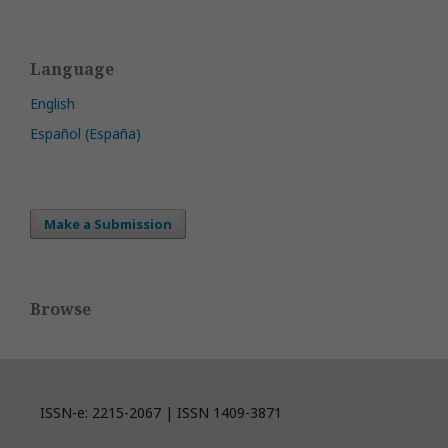
Language
English
Español (España)
Make a Submission
Browse
ISSN-e: 2215-2067 | ISSN 1409-3871