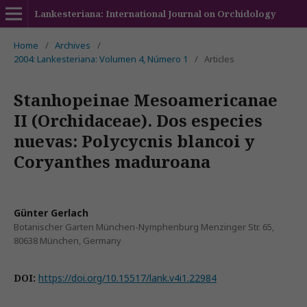
Lankesteriana: International Journal on Orchidology
Home
/
Archives
/
2004: Lankesteriana: Volumen 4, Número 1
/
Articles
Stanhopeinae Mesoamericanae
II (Orchidaceae). Dos especies
nuevas: Polycycnis blancoi y
Coryanthes maduroana
Günter Gerlach
Botanischer Garten München-Nymphenburg Menzinger Str. 65,
80638 München, Germany
DOI:
https://doi.org/10.15517/lank.v4i1.22984