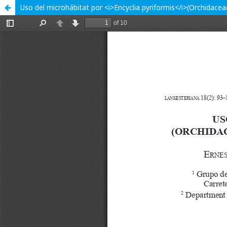
Uso del microhábitat por <i>Encyclia pyriformis</i>(Orchidacea