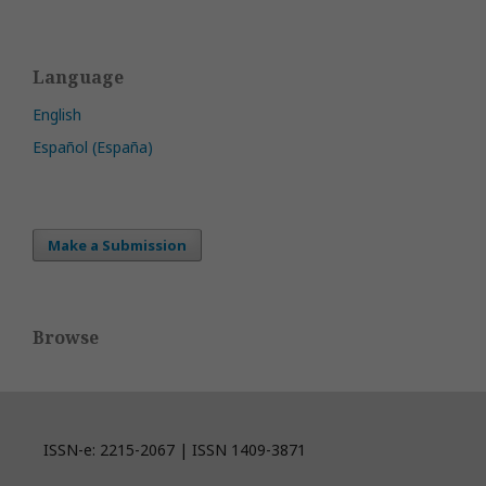
Language
English
Español (España)
Make a Submission
Browse
ISSN-e: 2215-2067 | ISSN 1409-3871