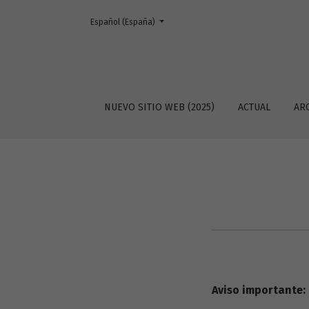
Cambiar el idioma. El actual es:
Español (España)
Avisos
NUEVO SITIO WEB (2025)
ACTUAL
AR
Aviso importante: 