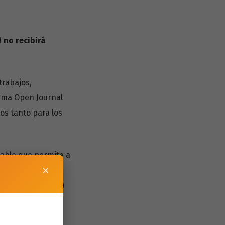
l
no recibirá
trabajos,
rma Open Journal
ios tanto para los
igable que permite a
×
visión y evaluación
ión más fluida.
ar un seguimiento