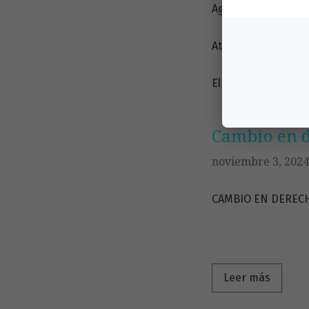
Agradecemos su con
Atentamente,
El equipo editoria
Cambio en d
noviembre 3, 2024
CAMBIO EN DEREC
Leer má
Leer más