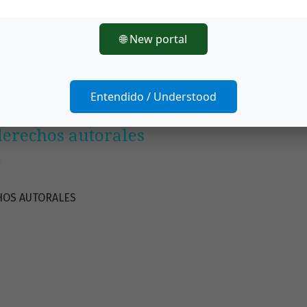
tinua colaboración y esperamos recibir sus valiosas contri
🌐 New portal
l de Pensamiento Actual
Entendido / Understood
erechos autorales
HOS AUTORALES
s acerca de Cambio en derechos autorales