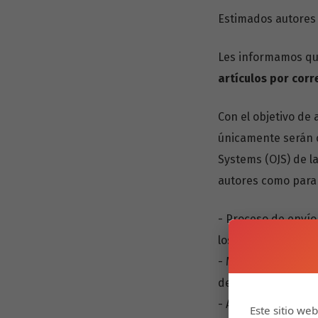
Estimados autores 
Les informamos que,
artículos por corr
Con el objetivo de 
únicamente serán 
Systems (OJS) de la
autores como para e
- Proceso de envío 
los autores enviar 
- Mayor eficiencia 
de los artículos, 
- Acceso a informa
Este sitio web