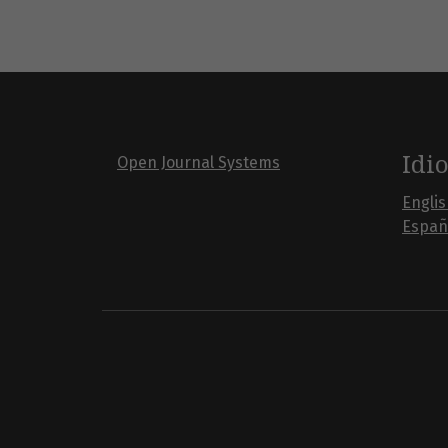
Idi
Open Journal Systems
Engli
Españ