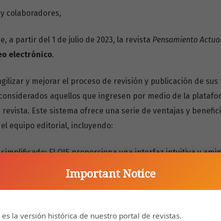
y colaboradores,
 a partir del 1 de julio de 2023, la revista
Pensamiento Actua
eo electrónico
.
agilizar y mejorar el proceso de revisión y publicación de sus 
considerados aquellos que ingresen por medio de la platafo
 revista. Este sistema ofrece una serie de ventajas y benefic
l equipo editorial, incluyendo:
simplificado: El OJS proporciona una interfaz intuitiva y am
sus artículos de manera sencilla, rápida y segura.
Important Notice
en el proceso de revisión: La plataforma del OJS facilita la re
permitiendo un seguimiento más transparente y una comunicac
ción actualizada: Mediante el OJS, los autores podrán realiz
 es la versión histórica de nuestro portal de revistas.