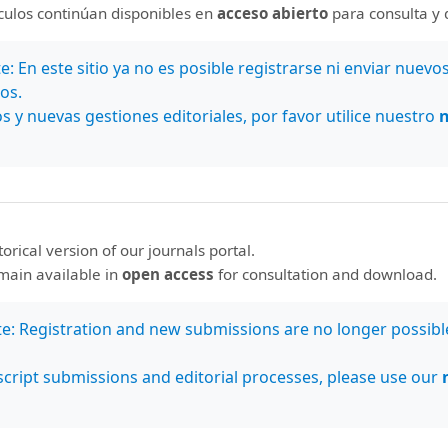
estado de su artículo, desde su recepción hasta su publicaci
ículos continúan disponibles en
acceso abierto
para consulta y 
ajo a nuestra revista, por favor, siga los siguientes pasos:
: En este sitio ya no es posible registrarse ni enviar nuevo
os.
s y nuevas gestiones editoriales, por favor utilice nuestro
eb de la revista
Pensamiento Actual.
utor(a) o inicie sesión si ya tiene una cuenta.
ciones proporcionadas en el sistema para completar el proces
storical version of our journals portal.
rles su comprensión y apoyo en esta transición. Estamos c
emain available in
open access
for consultation and download.
el OJS nos permitirá ofrecer una mejor experiencia para nuest
isión y publicación eficientes y de calidad.
te: Registration and new submissions are no longer possibl
cript submissions and editorial processes, please use our
regunta o requieren asistencia adicional, no duden en poner
orial.