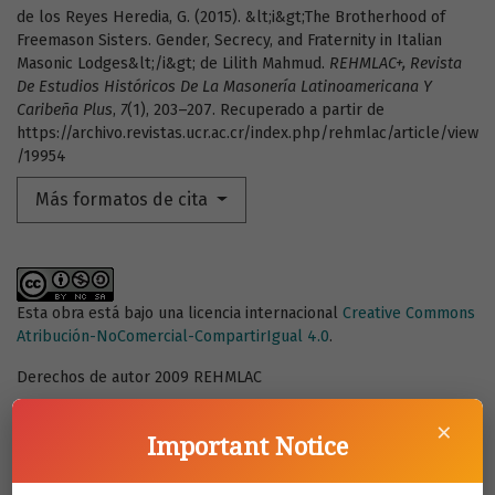
de los Reyes Heredia, G. (2015). &lt;i&gt;The Brotherhood of
Freemason Sisters. Gender, Secrecy, and Fraternity in Italian
Masonic Lodges&lt;/i&gt; de Lilith Mahmud.
REHMLAC+, Revista
De Estudios Históricos De La Masonería Latinoamericana Y
Caribeña Plus
,
7
(1), 203–207. Recuperado a partir de
https://archivo.revistas.ucr.ac.cr/index.php/rehmlac/article/view
/19954
Más formatos de cita
Esta obra está bajo una licencia internacional
Creative Commons
Atribución-NoComercial-CompartirIgual 4.0
.
Derechos de autor 2009 REHMLAC
×
Important Notice
Descargas