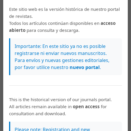
Este sitio web es la versión histórica de nuestro portal
de revistas.
Todos los artículos continúan disponibles en
acceso
abierto
para consulta y descarga.
Importante: En este sitio ya no es posible
registrarse ni enviar nuevos manuscritos.
Para envíos y nuevas gestiones editoriales,
por favor utilice nuestro
nuevo portal
.
Artículos más leídos del mismo autor/a
Guillermo de los Reyes Heredia,
De masonería,
diplomacia y otras lealtades fraternales: el
This is the historical version of our journals portal.
rescate de Porfirio Díaz por un hermano masón
All articles remain available in
open access
for
,
REHMLAC+, Revista de Estudios Históricos de la
consultation and download.
Masonería Latinoamericana y Caribeña plus:
Vol. 7 Núm. 2 (2015): Vol. 7, no. 2, diciembre 2015-
Please note: Registration and new