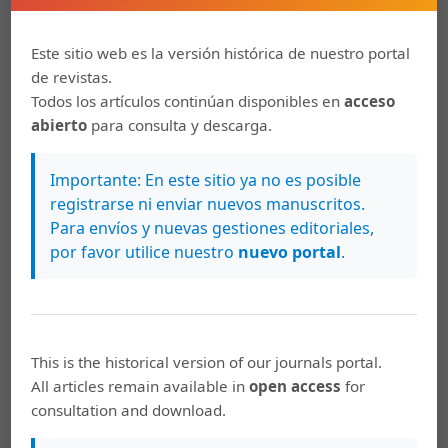
Este sitio web es la versión histórica de nuestro portal
de revistas.
Vol. 14 Núm. 2 (2022)
Todos los artículos continúan disponibles en
acceso
julio 1, 2022
abierto
para consulta y descarga.
Vol. 14, no. 2, julio-diciembre 2022
Importante: En este sitio ya no es posible
registrarse ni enviar nuevos manuscritos.
Para envíos y nuevas gestiones editoriales,
por favor utilice nuestro
nuevo portal
.
This is the historical version of our journals portal.
All articles remain available in
open access
for
consultation and download.