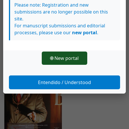
Please note: Registration and new
submissions are no longer possible on this
site.
Vol. 14 Núm. 1 (2022)
For manuscript submissions and editorial
enero 1, 2022
processes, please use our
new portal
.
Vol. 14, no. 1, enero-junio 2022
🌐 New portal
Entendido / Understood