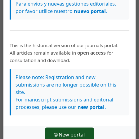
Para envíos y nuevas gestiones editoriales,
https://archivo.revistas.ucr.ac.cr/index.php/rehmlac/article/view
por favor utilice nuestro
nuevo portal
.
/6862
Más formatos de cita
This is the historical version of our journals portal.
Descargas
All articles remain available in
open access
for
consultation and download.
Please note: Registration and new
submissions are no longer possible on this
site.
For manuscript submissions and editorial
processes, please use our
new portal
.
🌐 New portal
Artículos más leídos del mismo autor/a