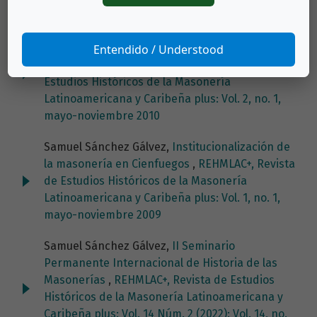
Samuel Sánchez Gálvez,
La logia masónica
cienfueguera Fernandina de Jagua (1878-1902).
Entendido / Understood
Un estudio de caso
,
REHMLAC+, Revista de
Estudios Históricos de la Masonería
Latinoamericana y Caribeña plus: Vol. 2, no. 1,
mayo-noviembre 2010
Samuel Sánchez Gálvez,
Institucionalización de
la masonería en Cienfuegos
,
REHMLAC+, Revista
de Estudios Históricos de la Masonería
Latinoamericana y Caribeña plus: Vol. 1, no. 1,
mayo-noviembre 2009
Samuel Sánchez Gálvez,
II Seminario
Permanente Internacional de Historia de las
Masonerías
,
REHMLAC+, Revista de Estudios
Históricos de la Masonería Latinoamericana y
Caribeña plus: Vol. 14 Núm. 2 (2022): Vol. 14, no.