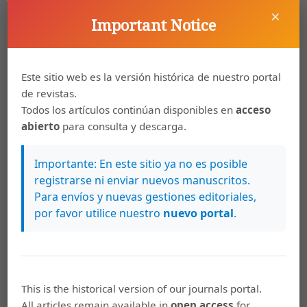
Movilidades precarias: experiencias de
×
personas repartidoras de plataformas para
Important Notice
el GAM de Costa Rica
https://doi.org/10.15517/ra.v14i1.55530
Este sitio web es la versión histórica de nuestro portal
de revistas.
PDF
Todos los artículos continúan disponibles en
acceso
abierto
para consulta y descarga.
Paulo César Hidalgo Cortés, Carolina Inés
23-49
Importante: En este sitio ya no es posible
Pedrotti Bruno
registrarse ni enviar nuevos manuscritos.
De la informalidad a la formalidad urbana
Para envíos y nuevas gestiones editoriales,
en condominios de interés social del GAM:
por favor utilice nuestro
nuevo portal
.
adaptaciones, desafíos y lecciones para la
política de vivienda
https://doi.org/10.15517/ra.v14i1.61749
This is the historical version of our journals portal.
All articles remain available in
open access
for