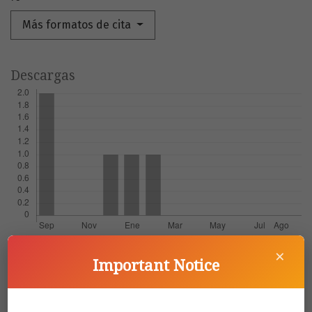
Más formatos de cita
Descargas
×
Important Notice
Artículos más leídos del mismo autor/a