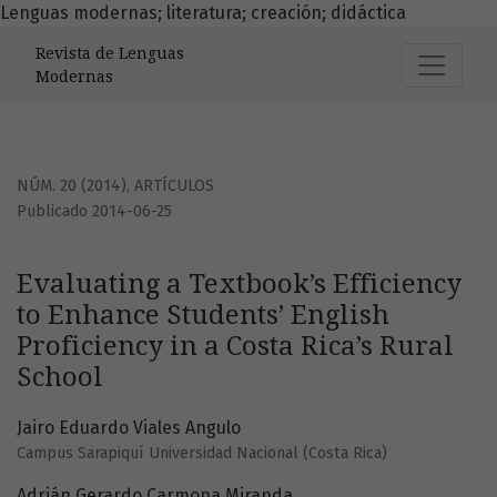
Lenguas modernas; literatura; creación; didáctica
Evaluating a Textbook’s Efficiency to Enhance Students’ Eng
Revista de Lenguas
Modernas
NÚM. 20 (2014)
,
ARTÍCULOS
Publicado 2014-06-25
Evaluating a Textbook’s Efficiency
to Enhance Students’ English
Proficiency in a Costa Rica’s Rural
School
Jairo Eduardo Viales Angulo
Campus Sarapiquí Universidad Nacional (Costa Rica)
Adrián Gerardo Carmona Miranda