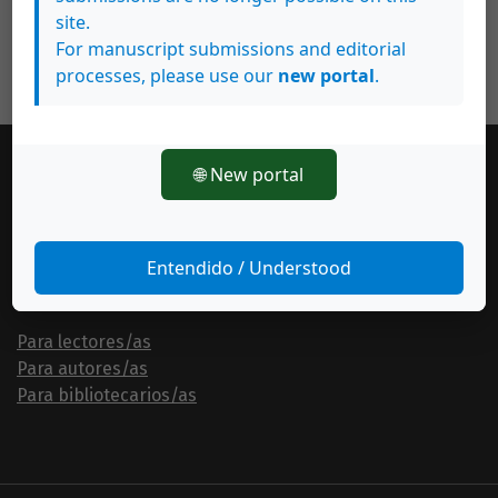
site.
For manuscript submissions and editorial
processes, please use our
new portal
.
🌐 New portal
Enviar un artículo
Entendido / Understood
Información
Para lectores/as
Para autores/as
Para bibliotecarios/as