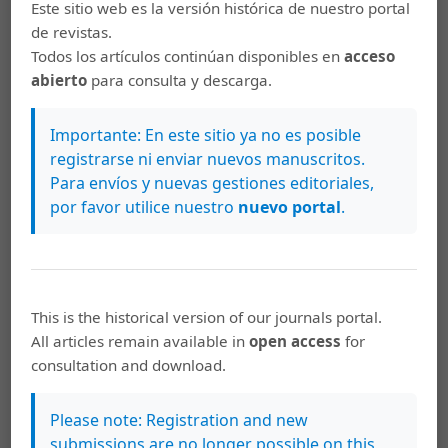
Jorge Antonio Brenes Zúñiga, Jairo Eduardo
Este sitio web es la versión histórica de nuestro portal
Viales Angulo,
Supporting the English Listening
de revistas.
Comprehension Skill in a Costa Rica’s Rural High
Todos los artículos continúan disponibles en
acceso
School: The Use of Teacher-Recorded Listening
abierto
para consulta y descarga.
Exercises Modified with Background Noises
,
Revista de Lenguas Modernas: Núm. 30 (2019)
Importante: En este sitio ya no es posible
registrarse ni enviar nuevos manuscritos.
Adrián Gerardo Carmona Miranda, Ronny
Para envíos y nuevas gestiones editoriales,
Carmona Miranda,
Cosmovisión. Perspectivas
por favor utilice nuestro
nuevo portal
.
indígenas en la sección regional Huetar Norte y
Caribe: serie de relatos sociodiversos-culturales
,
Revista de Lenguas Modernas: Núm. 28 (2018)
Jairo Eduardo Viales Angulo,
Reconfiguring
This is the historical version of our journals portal.
Identity through the Influence of English in
All articles remain available in
open access
for
Students at UNA’s Campus in Sarapiquí
,
Revista
consultation and download.
de Lenguas Modernas: Núm. 24 (2016)
Please note: Registration and new
submissions are no longer possible on this