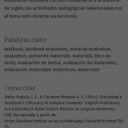
estudiante resolverá con sus compañeros y la docente
de inglés, las actividades pedagógicas relacionadas con
el tema visto durante las lecciones.
Palabras clave
textbook
textbook evaluation
material evaluation
evaluation
authentic materials
materials
libro de
texto
evaluación de textos
evaluación de materiales
evaluación
materiales auténticos
materiales
Cómo citar
Viales Angulo, J. E., & Carmona Miranda, A. G. (2014). Evaluating a
Textbook’s Efficiency to Enhance Students’ English Proficiency
in a Costa Rica’s Rural School.
Revista De Lenguas Modernas
,
(20). Recuperado a partir de
https://archivo.revistas.ucr.ac.cr/index.php/rlm/article/view/150
75