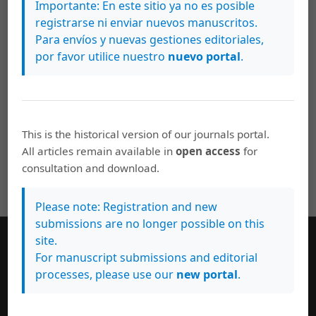
Importante: En este sitio ya no es posible
Bastidas Muñoz, José Fabian Elizondo González
Nivel de Dominio del Inglés de Estudiantes
registrarse ni enviar nuevos manuscritos.
Para envíos y nuevas gestiones editoriales,
de Dos Licenciaturas en Idiomas
por favor utilice nuestro
nuevo portal
.
https://doi.org/10.15517/rlm.v0i40.57802
PDF
EPUB
HTML
This is the historical version of our journals portal.
All articles remain available in
open access
for
Ver todos los números
consultation and download.
Please note: Registration and new
submissions are no longer possible on this
site.
For manuscript submissions and editorial
Enviar un artículo
processes, please use our
new portal
.