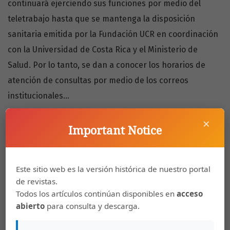
continuará ejerciendo sus funciones por medio del
teletrabajo hasta que se mantenga la disposición
sanitaria emitida por la Fundación UCR en coordinación
con la Universidad de Costa Rica y el Ministerio de
Salud. Por lo tanto, se dan a conocer los horarios de
atención de consultas por medio de los correos
institucionales...
×
Important Notice
Más…
septiembre 25, 2021
Este sitio web es la versión histórica de nuestro portal
de revistas.
Todos los artículos continúan disponibles en
acceso
Estudios sobre didáctica de lenguas extranjeras
abierto
para consulta y descarga.
Jesús Alirio Bastidas Arteaga, Gaby Muñoz-Ibarra, J. Gabriel