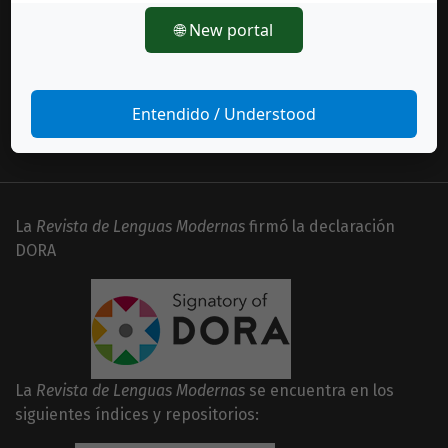
Información
🌐 New portal
Para lectores/as
Para autores/as
Para bibliotecarios/as
Entendido / Understood
La
Revista de Lenguas Modernas
firmó la declaración
DORA
La
Revista de Lenguas Modernas
se encuentra en los
siguientes índices y repositorios: