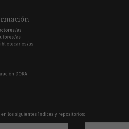
ormación
ectores/as
autores/as
ibliotecarios/as
laración DORA
en los siguientes índices y repositorios: