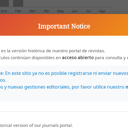
Important Notice
r/a
 es la versión histórica de nuestro portal de revistas.
ículos continúan disponibles en
acceso abierto
para consulta y 
s Alvarado,
Improving English Oral and Public Speaking Skill
: En este sitio ya no es posible registrarse ni enviar nuevo
 del bilingüismo en el aprendizaje de terceras lenguas
,
Revis
os.
s y nuevas gestiones editoriales, por favor utilice nuestro
eater and Drama Techniques to Foster Speaking Skills in the
ada Chaves, Sussan Zamora Cortés,
Promoción del Aprendizaj
tarenense: Caso de los Cursos de Inglés para Atención al Tu
storical version of our journals portal.