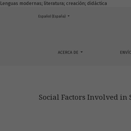
Lenguas modernas; literatura; creación; didáctica
Cambiar el idioma. El actual es:
Español (España)
Social Factors Involved in Second Language 
ACERCA DE
ENVÍ
Social Factors Involved in