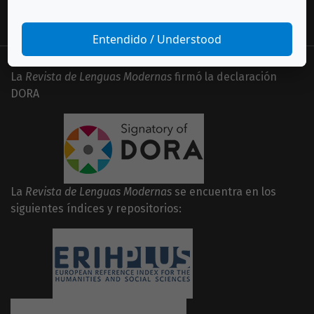
Entendido / Understood
La
Revista de Lenguas Modernas
firmó la declaración
DORA
La
Revista de Lenguas Modernas
se encuentra en los
siguientes índices y repositorios: