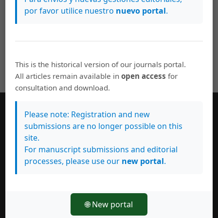
Revista de Lenguas Modernas: Núm. 31 (2019)
por favor utilice nuestro
nuevo portal
.
This is the historical version of our journals portal.
All articles remain available in
open access
for
consultation and download.
Please note: Registration and new
submissions are no longer possible on this
Enviar un artículo
site.
For manuscript submissions and editorial
processes, please use our
new portal
.
Información
Para lectores/as
Para autores/as
🌐 New portal
Para bibliotecarios/as