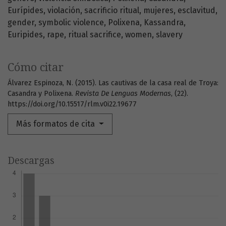
Eurípides
violación
sacrificio ritual
mujeres
esclavitud
gender
symbolic violence
Polixena
Kassandra
Euripides
rape
ritual sacrifice
women
slavery
Cómo citar
Álvarez Espinoza, N. (2015). Las cautivas de la casa real de Troya:
Casandra y Polixena.
Revista De Lenguas Modernas
, (22).
https://doi.org/10.15517/rlm.v0i22.19677
Más formatos de cita
Descargas