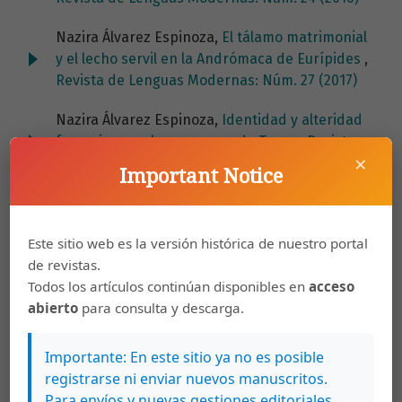
Nazira Álvarez Espinoza,
El tálamo matrimonial
y el lecho servil en la Andrómaca de Eurípides
,
Revista de Lenguas Modernas: Núm. 27 (2017)
Nazira Álvarez Espinoza,
Identidad y alteridad
femeninas en la posguerra de Troya
,
Revista
×
de Lenguas Modernas: Núm. 26 (2017)
Important Notice
Nazira Álvarez Espinoza,
Medea y la heroicidad
femenina en las Argonáuticas
,
Revista de
Este sitio web es la versión histórica de nuestro portal
Lenguas Modernas: Núm. 29 (2018)
de revistas.
Nazira Álvarez Espinoza,
Alcestis, un ideal de
Todos los artículos continúan disponibles en
acceso
feminidad en el mundo antiguo
,
Revista de
abierto
para consulta y descarga.
Lenguas Modernas: Núm. 11 (2009)
Importante: En este sitio ya no es posible
Nazira Álvarez Espinoza,
Heroicidad e identidad
registrarse ni enviar nuevos manuscritos.
en la novela helenística Quéreas y Calírroe
,
Para envíos y nuevas gestiones editoriales,