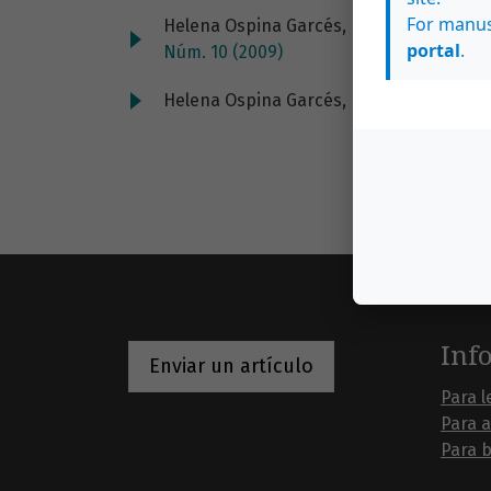
For manus
Helena Ospina Garcés,
La formación artí
portal
.
Núm. 10 (2009)
Helena Ospina Garcés,
La sinfonía de la
Inf
Enviar un artículo
Para l
Para 
Para b