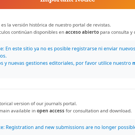
 es la versión histórica de nuestro portal de revistas.
ículos continúan disponibles en
acceso abierto
para consulta y 
: En este sitio ya no es posible registrarse ni enviar nuevo
os.
s y nuevas gestiones editoriales, por favor utilice nuestro
r/a
la imitación de los clásicos?
,
Revista de Lenguas Modernas: 
 Mora,
El método lúdico-ambital de Alfonso López Quintás y su
ernas: Núm. 24 (2016)
storical version of our journals portal.
emain available in
open access
for consultation and download.
iales para el crecimiento de la cultura según T.S. Eliot
,
Revi
te: Registration and new submissions are no longer possibl
acción creadora en la persona del artista
,
Revista de Lengua