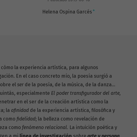
+
Helena Ospina Garcés
 cómo la experiencia artística, para algunos
ación. En el caso concreto mío, la poesía surgió a
obre el
ser
de la poesía, de la música, de la danza…
Quintás, especialmente
El poder transfigurador del arte,
netrar en el ser de la creación artística como la
ca; la
afinidad
de la experiencia artística, filosófica y
ica como
fidelidad
; la belleza como revelación de
lleza como
fenómeno relacional.
La intuición poética y
igen a mi
línea de investigación
sobre
arte y persona