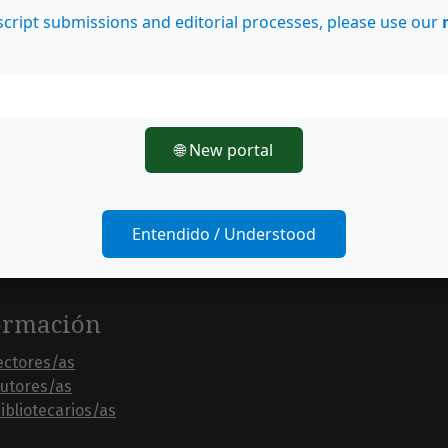
cript submissions and editorial processes, please use our
stica según Pável Florenski: el arte como conciencia estética
 palabra
,
Revista de Lenguas Modernas: Núm. 18 (2013)
🌐 New portal
Entendido / Understood
ormación
ectores/as
autores/as
ibliotecarios/as