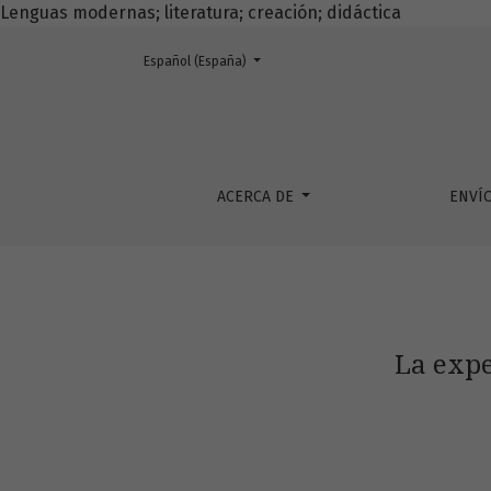
Lenguas modernas; literatura; creación; didáctica
Cambiar el idioma. El actual es:
Español (España)
La experiencia artística como fuente de inve
ACERCA DE
ENVÍ
La expe