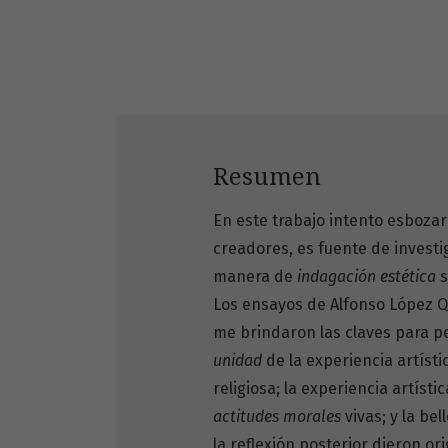
Resumen
En este trabajo intento esbozar
creadores, es fuente de investig
manera de
indagación estética
s
Los ensayos de Alfonso López 
me brindaron las claves para pe
unidad
de la experiencia artísti
religiosa; la experiencia artíst
actitudes morales
vivas; y la be
la reflexión posterior dieron or