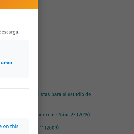
descarga.
s
nuevo
Núm. 14 (2011)
s claves personalistas para el estudio de
sta de Lenguas Modernas: Núm. 23 (2015)
e on this
s Modernas: Núm. 11 (2009)