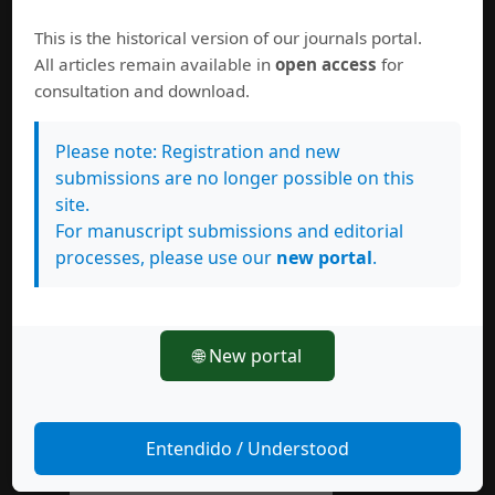
This is the historical version of our journals portal.
All articles remain available in
open access
for
La
Revista de Lenguas Modernas
se encuentra en los
consultation and download.
siguientes índices y repositorios:
Please note: Registration and new
submissions are no longer possible on this
site.
For manuscript submissions and editorial
processes, please use our
new portal
.
🌐 New portal
Entendido / Understood