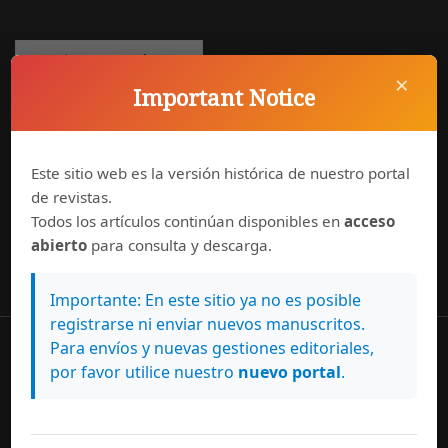
Enviar un artículo
×
Important Notice
Información
Este sitio web es la versión histórica de nuestro portal
Para lectores/as
de revistas.
Para autores/as
Todos los artículos continúan disponibles en
acceso
Para bibliotecarios/as
abierto
para consulta y descarga.
Importante: En este sitio ya no es posible
registrarse ni enviar nuevos manuscritos.
Para envíos y nuevas gestiones editoriales,
La
Revista de Lenguas Modernas
firmó la declaración
por favor utilice nuestro
nuevo portal
.
DORA