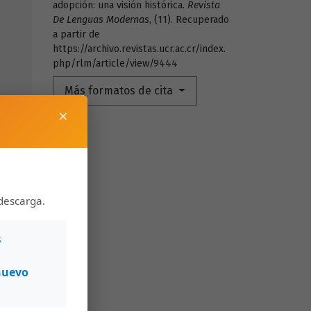
adopción: una visión histórica.
Revista
De Lenguas Modernas
, (11). Recuperado
a partir de
https://archivo.revistas.ucr.ac.cr/index.
php/rlm/article/view/9444
Más formatos de cita
×
descarga.
s
nuevo