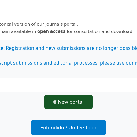
storical version of our journals portal.
emain available in
open access
for consultation and download.
te: Registration and new submissions are no longer possibl
cript submissions and editorial processes, please use our
ormación
ectores/as
autores/as
ibliotecarios/as
🌐 New portal
Entendido / Understood
laración DORA