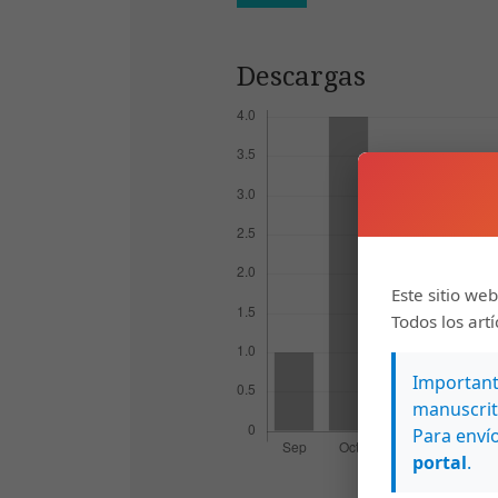
Descargas
Este sitio web
Todos los art
Importante
manuscrit
Para envío
portal
.