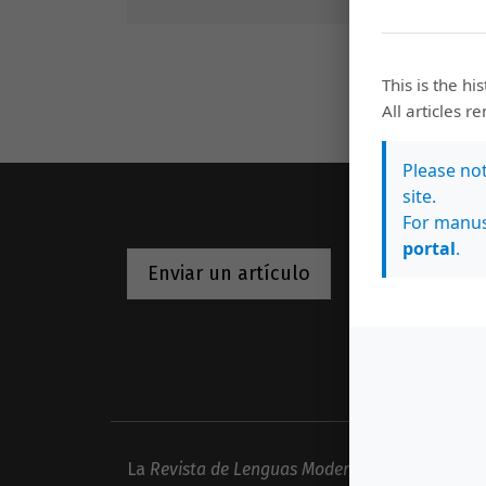
This is the hi
All articles r
Please no
site.
For manus
portal
.
Inf
Enviar un artículo
Para l
Para 
Para b
La
Revista de Lenguas Modernas
firmó la dec