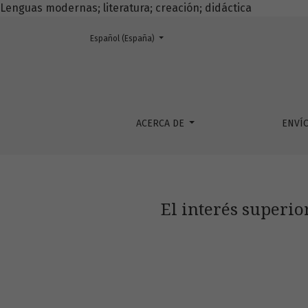
Lenguas modernas; literatura; creación; didáctica
Cambiar el idioma. El actual es:
Español (España)
El interés superior del niño por medio de la 
ACERCA DE
ENVÍ
El interés superio