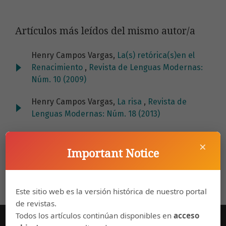
Artículos más leídos del mismo autor/a
Henry Campos Vargas,
La(s) retórica(s)en el
Renacimiento
,
Revista de Lenguas Modernas:
Núm. 10 (2009)
Henry Campos Vargas,
La risa
,
Revista de
Lenguas Modernas: Núm. 18 (2013)
×
Important Notice
Este sitio web es la versión histórica de nuestro portal
de revistas.
Todos los artículos continúan disponibles en
acceso