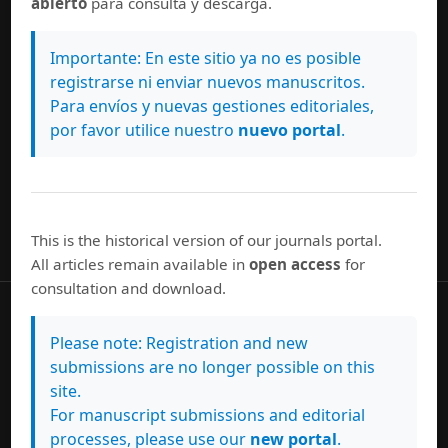
abierto
para consulta y descarga.
Enviar un artículo
Importante: En este sitio ya no es posible
registrarse ni enviar nuevos manuscritos.
Para envíos y nuevas gestiones editoriales,
Información
por favor utilice nuestro
nuevo portal
.
Para lectores/as
Para autores/as
Para bibliotecarios/as
This is the historical version of our journals portal.
All articles remain available in
open access
for
consultation and download.
La
Revista de Lenguas Modernas
firmó la declaración
Please note: Registration and new
DORA
submissions are no longer possible on this
site.
For manuscript submissions and editorial
processes, please use our
new portal
.