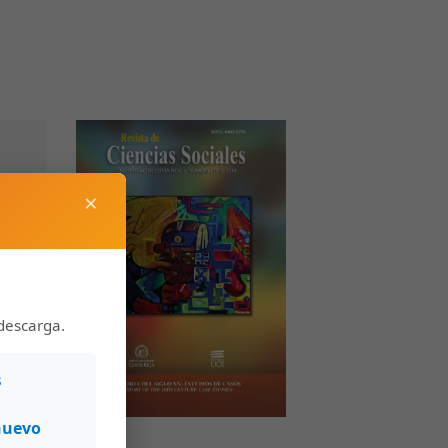
×
descarga.
s
nuevo