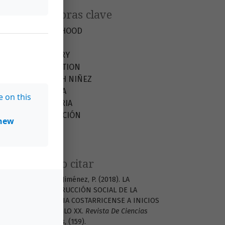
Palabras clave
CHILDHOOD
FAMILY
HISTORY
EDUCATION
HEALTH
NIÑEZ
FAMILIA
e on this
HISTORIA
EDUCACIÓN
new
SALUD
Cómo citar
Víquez Jiménez, P. (2018). LA
CONSTRUCCIÓN SOCIAL DE LA
INFANCIA COSTARRICENSE A INICIOS
DEL SIGLO XX.
Revista De Ciencias
Sociales
, (159).