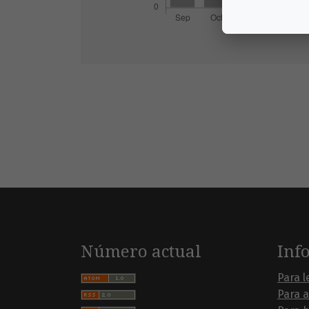
Número actual
Inf
Para l
Para 