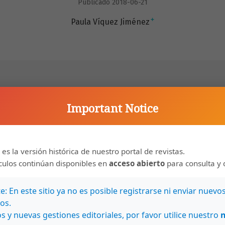
Publicado 2018-06-21
+
Paula Víquez Jiménez
Important Notice
 de conceptos sobre la niñez en la primera mitad del
a central costarricense. El escrito busca ser un punto
s que desarrollen la temática en el periodo en
 es la versión histórica de nuestro portal de revistas.
nvestigaciones que amplíen y complementen el trabajo
ículos continúan disponibles en
acceso abierto
para consulta y 
esquematiza en tres apartados: la concepción de
odeaba a la niñez y la política estatal hacia esta
: En este sitio ya no es posible registrarse ni enviar nuevo
cter exploratorio y se realizó con fuentes primarias
os.
cionales, revistas y expedientes judiciales.
s y nuevas gestiones editoriales, por favor utilice nuestro