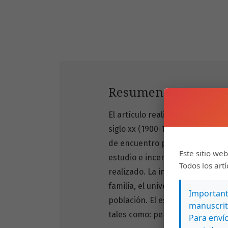
Resumen
El artículo realiza una síntesis
siglo xx (1900-1950) en la meset
de encuentro para otros estudio
Este sitio web
estudio e incentivar futuras i
Todos los art
realizado. La investigación se 
familia, el universo social que r
Importante
población. El estudio es de cará
manuscrit
tales como: periódicos, leyes na
Para envío