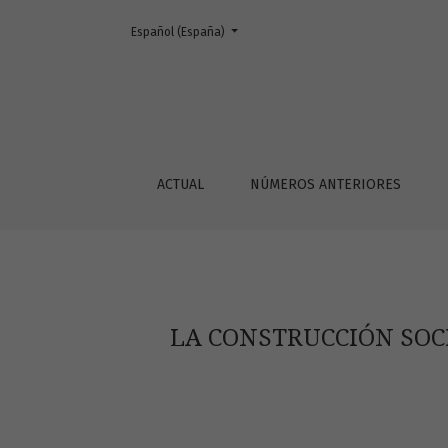
Cambiar el idioma. El actual es:
Español (España)
LA CONSTRUCCIÓN SOCIAL DE LA INFANCIA CO
ACTUAL
NÚMEROS ANTERIORES
LA CONSTRUCCIÓN SOCI