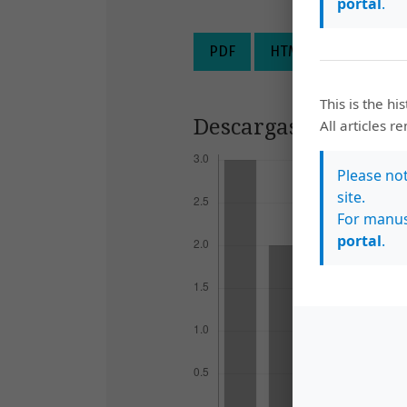
portal
.
PDF
HTML
ePUB
This is the hi
Descargas
All articles r
Please no
site.
For manus
portal
.