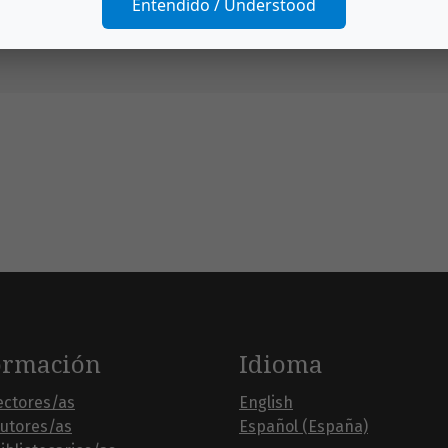
Entendido / Understood
ormación
Idioma
ectores/as
English
autores/as
Español (España)