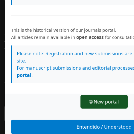
Información
This is the historical version of our journals portal.
Para lectores/as
All articles remain available in
open access
for consultat
Para autores/as
Para bibliotecarios/as
Please note: Registration and new submissions are 
site.
For manuscript submissions and editorial processe
Idioma
portal
.
English
Español (España)
🌐 New portal
Enviar un artículo
Entendido / Understood