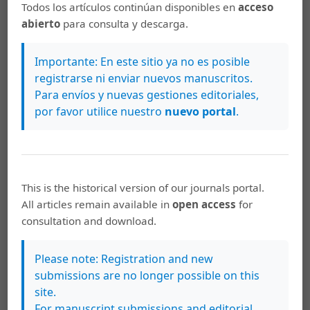
Todos los artículos continúan disponibles en
acceso
FAMILIA Y CAMBIO SOCIAL
abierto
para consulta y descarga.
Revista de Ciencias Sociales,
COLABORADORES
,
Revista de Ciencias Sociales: Núm. 84-85 (1999):
Importante: En este sitio ya no es posible
Luchas femeninas
registrarse ni enviar nuevos manuscritos.
Para envíos y nuevas gestiones editoriales,
Revista de Ciencias Sociales,
COLABORADORES
,
por favor utilice nuestro
nuevo portal
.
Revista de Ciencias Sociales: Núm. 92-93 (2001):
Evaluación y acreditación en la Enseñanza
Superior (abril-setiembre, 2001)
Revista de Ciencias Sociales,
COLABORADORES
,
This is the historical version of our journals portal.
Revista de Ciencias Sociales: Núm. 97 (2002):
All articles remain available in
open access
for
EVALUACIÓN DE PROYECTOS SOCIALES (julio-
consultation and download.
agosto, 2002)
Please note: Registration and new
Revista de Ciencias Sociales,
PRESENTACIÓN
,
submissions are no longer possible on this
Revista de Ciencias Sociales: Núm. 95 (2002):
site.
Globalización: crecimiento económico vrs.
For manuscript submissions and editorial