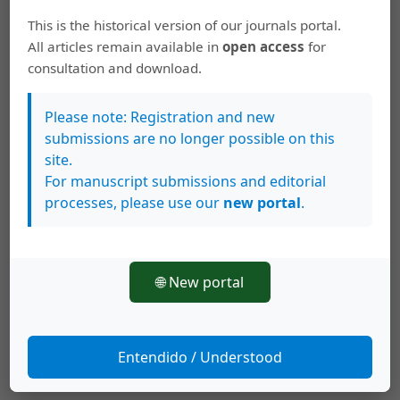
Quiroz Malca, H. (2024). Hilvanando la historia, las memorias y
This is the historical version of our journals portal.
los saberes de las artesanas del telar de qallwa de Cajamarca,
All articles remain available in
open access
for
Perú.
Revista De Ciencias Sociales
, (183), 31–46.
consultation and download.
https://doi.org/10.15517/rcs.v0i183.60584
Más formatos de cita
Please note: Registration and new
submissions are no longer possible on this
site.
Descargas
For manuscript submissions and editorial
processes, please use our
new portal
.
🌐 New portal
Entendido / Understood