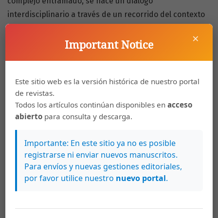
complejo entramado, se hace un diálogo
interdisciplinario a través de un recorrido del contexto
histórico de los tejidos de telar de cintura en Cajamarca,
×
señalando cambios y continuidades en este saber-
Important Notice
hacer. Todo esto para mostrar cómo el telar de qallwa
constituye una de las principales expresiones de
Este sitio web es la versión histórica de nuestro portal
resiliencia por parte de estos colectivos de mujeres.
de revistas.
Todos los artículos continúan disponibles en
acceso
https://doi.org/10.15517/rcs.v0i183.60584
abierto
para consulta y descarga.
Palabras clave
Importante: En este sitio ya no es posible
registrarse ni enviar nuevos manuscritos.
Peru
woman
collective memory
traditional wisdoms
Para envíos y nuevas gestiones editoriales,
waist loom
Perú
mujer
memoria colectiva
saberes
por favor utilice nuestro
nuevo portal
.
tradicionales
telar de cintura/ qallwa
Cómo citar