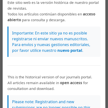
Este sitio web es la versión histórica de nuestro portal
Daniel Camacho Monge,
COMUNIDADES
de revistas.
VULNERABLES Y DERECHOS HUMANOS
,
Revista
Todos los artículos continúan disponibles en
acceso
de Ciencias Sociales: Núm. 177 (2022):
abierto
para consulta y descarga.
COMUNIDADES VULNERABLES Y DERECHOS
HUMANOS (JULIO-SETIEMBRE, 2022)
Importante: En este sitio ya no es posible
registrarse ni enviar nuevos manuscritos.
Daniel Camacho Monge,
TENDENCIAS EN
Para envíos y nuevas gestiones editoriales,
EDUCACIÓN: RETOS Y OPORTUNIDADES PARA LA
por favor utilice nuestro
nuevo portal
.
SOCIEDAD
,
Revista de Ciencias Sociales: Núm.
176 (2022): TENDENCIAS EN EDUCACIÓN: RETOS Y
OPORTUNIDADES PARA LA SOCIEDAD (ABRIL-
JUNIO, 2022)
This is the historical version of our journals portal.
Daniel Camacho Monge,
EL DEBATE SOBRE LOS
All articles remain available in
open access
for
MOVIMIENTOS SOCIALES AQUÍ Y AHORA
,
Revista
consultation and download.
de Ciencias Sociales: Núm. 106-107 (2005): LOS
MOVIMIENTOS SOCIALES FRENTE AL
Please note: Registration and new
DESMANTELAMIENTO DEL ESTADO DE
submissions are no longer possible on this