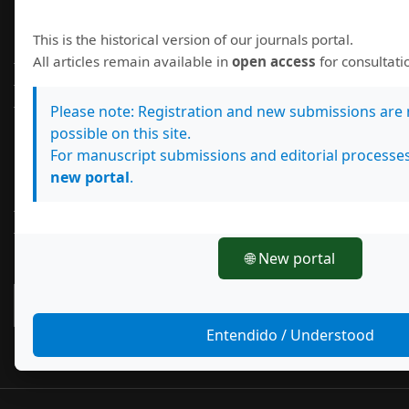
Información
This is the historical version of our journals portal.
Para lectores/as
All articles remain available in
open access
for consultat
Para autores/as
Para bibliotecarios/as
Please note: Registration and new submissions are
possible on this site.
For manuscript submissions and editorial processes
Idioma
new portal
.
English
Español (España)
🌐 New portal
Enviar un artículo
Entendido / Understood