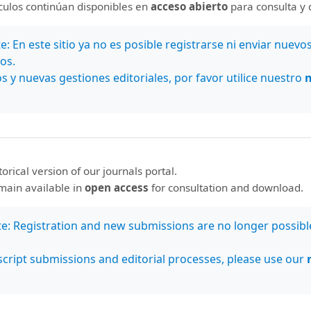
ículos continúan disponibles en
acceso abierto
para consulta y 
pueden identificar rutas donde el exceso de choques
ealizar estudios micro o detallados de sitios de
: En este sitio ya no es posible registrarse ni enviar nuevo
rutas. Este estudio busca identificar las rutas con
os.
osta Rica utilizando funciones de desempeño de
s y nuevas gestiones editoriales, por favor utilice nuestro
Bayes Empírico. Los resultados muestran que el
propiado para representar la Función de Desempeño
sta Rica al considerar la exposición y la sobre-
ndica que la ruta más peligrosa de Costa Rica en
n carretera es la Ruta 32, seguida de la Ruta 2, la
storical version of our journals portal.
gar Ruta 34. Las otras cinco rutas que completan las 10
emain available in
open access
for consultation and download.
ta 35, la Ruta 21, la Ruta 36, la Ruta 27 y la Ruta 6.
te: Registration and new submissions are no longer possibl
cript submissions and editorial processes, please use our