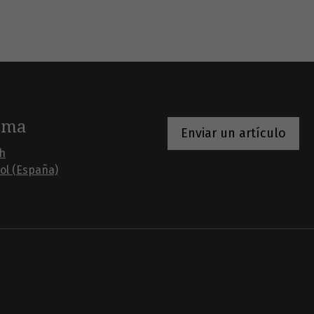
oma
Enviar un artículo
sh
ol (España)