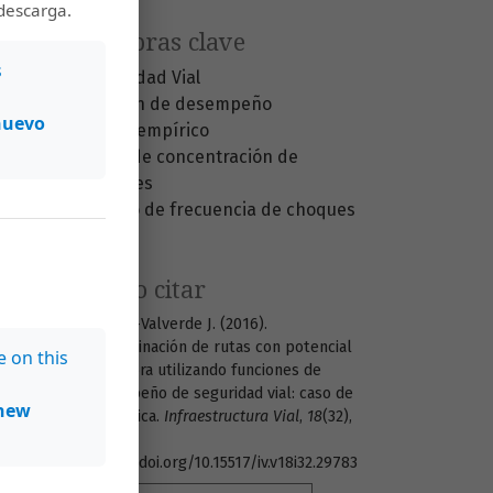
descarga.
Palabras clave
s
Seguridad Vial
función de desempeño
nuevo
Bayes empírico
rutas de concentración de
choques
exceso de frecuencia de choques
Cómo citar
Agüero-Valverde J. (2016).
Determinación de rutas con potencial
e on this
de mejora utilizando funciones de
desempeño de seguridad vial: caso de
new
Costa Rica.
Infraestructura Vial
,
18
(32),
14.
https://doi.org/10.15517/iv.v18i32.29783