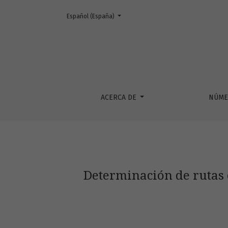
Cambiar el idioma. El actual es:
Español (España)
Determinación de rutas con potencial de mej
ACERCA DE
NÚME
Determinación de rutas 