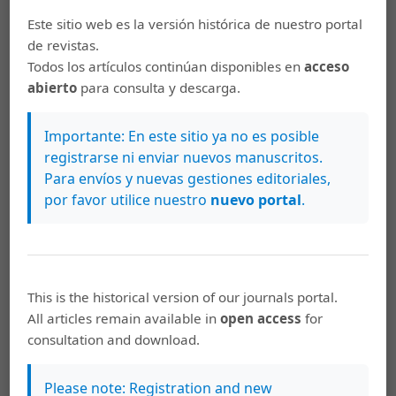
Antropología, Texas, Estados Unidos
Este sitio web es la versión histórica de nuestro portal
de revistas.
Robert M. Carmack
, University at Albany (State
Todos los artículos continúan disponibles en
acceso
abierto
para consulta y descarga.
University of New York - SUNY), Institute for
Mesoamerican Studies (IMS), Nueva York, Estados
Importante: En este sitio ya no es posible
Unidos
registrarse ni enviar nuevos manuscritos.
Para envíos y nuevas gestiones editoriales,
María Eugenia Bozzoli
, Profesora emérita, Universidad
por favor utilice nuestro
nuevo portal
.
de Costa Rica, Escuela de Antropología, San José, Costa
Rica
Marc Edelman
, The City University of New York (CUNY),
This is the historical version of our journals portal.
New York, Estados Unidos
All articles remain available in
open access
for
consultation and download.
Ariel Gravano
, Universidad Nacional del Centro de la
Please note: Registration and new
Provincia de Buenos Aires (Unicen), Buenos Aires,