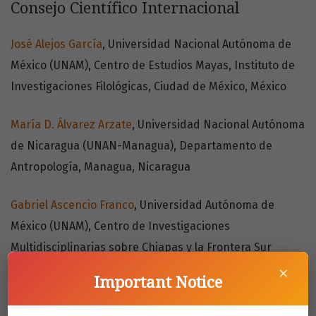
Consejo Científico Internacional
José Alejos García
, Universidad Nacional Autónoma de
México (UNAM), Centro de Estudios Mayas, Instituto de
Investigaciones Filológicas, Ciudad de México, México
María D. Álvarez Arzate
, Universidad Nacional Autónoma
de Nicaragua (UNAN-Managua), Departamento de
Antropología, Managua, Nicaragua
Gabriel Ascencio Franco
, Universidad Autónoma de
México (UNAM), Centro de Investigaciones
Multidisciplinarias sobre Chiapas y la Frontera Sur
×
(Cimsur), Chiapas, México
Important Notice
Andrea Ballestero
, Rice University, Departamento de