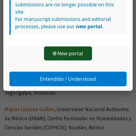
submissions are no longer possible on this
Argentina
site.
For manuscript submissions and editorial
Sally P. Horn
, University of Tennessee, Departamento de
processes, please use our
new portal
.
Geografía, Tennessee, Estados Unidos
Carlos Lara Martínez
, Universidad de El Salvador,
🌐 New portal
Escuela de Ciencias Sociales, San Salvador, El Salvador
Gloria Lara Pinto
, Universidad Pedagógica Nacional
Entendido / Understood
Francisco Morazán, Departamento de Ciencias Sociales,
Tegucigalpa, Honduras
Miguel Lisbona Guillén
, Universidad Nacional Autónoma
de México (UNAM), Centro Peninsular en Humanidades y
Ciencias Sociales (CEPHCIS), Yucatán, México