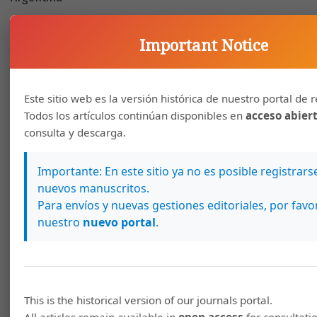
Yanina Faccio, Instituto de Altos Estudios Sociales IDAES-
Important Notice
UNSAM/Conicet, San Martín, Argentina
Maria F. Blanco, Centro de Investigaciones Sociales
Este sitio web es la versión histórica de nuestro portal de r
Todos los artículos continúan disponibles en
acceso abier
(CIS)-Conicet/IDES, Ciudad Autónoma de Buenos Aires,
consulta y descarga.
Argentina
Importante: En este sitio ya no es posible registrars
Louise C. Gomes-Branco, Universidade Federal do Rio
nuevos manuscritos.
Grande do Norte, Departamento de Antropología,
Para envíos y nuevas gestiones editoriales, por favor
Natal-RN, Brasil
nuestro
nuevo portal
.
This is the historical version of our journals portal.
All articles remain available in
open access
for consultati