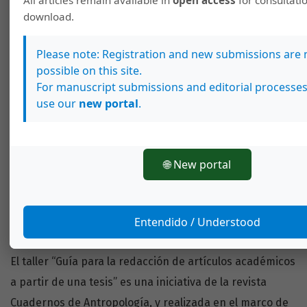
download.
Please note: Registration and new submissions are 
possible on this site.
For manuscript submissions and editorial processes
use our
new portal
.
🌐 New portal
Taller: guía para la redacción de
artículos académicos a partir de una
Entendido / Understood
tesis
El taller “Guía para la redacción de artículos académicos
a partir de una tesis” es una iniciativa de la revista
Cuadernos de Antropología, y realizada en el marco de