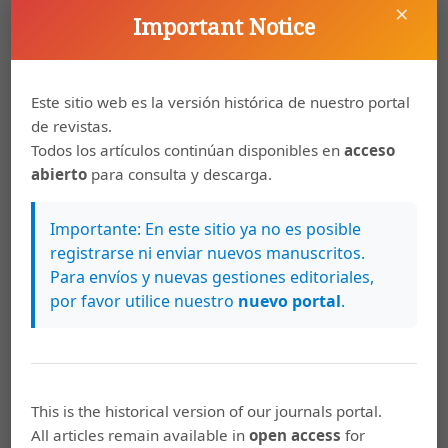
×
http://pueblosindigenas.odd.ucr.ac.cr/images/documentos/pdf/Perfil%20de%20pueb
Important Notice
los%20indigenas%20en%20Costa%20Rica.pdf
Haesbaert, R. (2004). Dos múltiplos territórios à
Este sitio web es la versión histórica de nuestro portal
multiterritorialidade. Manuscrito inédito. Recuperado de
de revistas.
http://www.ufrgs.br/petgea/Artigo/rh.pdf
Todos los artículos continúan disponibles en
acceso
Instituto Nacional de Estadística y Censos (INEC). (2011).
abierto
para consulta y descarga.
X Censo Nacional de Población y VI de Vivienda 2011
Territorios indígenas principales indicadores
Importante: En este sitio ya no es posible
demográficos y socioeconómicos. Recuperado de
registrarse ni enviar nuevos manuscritos.
https://www.inec.cr/sites/default/files/documentos/inec_
Para envíos y nuevas gestiones editoriales,
02.pdf.pdf
por favor utilice nuestro
nuevo portal
.
Magnani. J. G. C. (2009). Etnografia como prática e
experiência. Revista Horizontes Antropológicos, 15(32),
pp. 129-156.
This is the historical version of our journals portal.
Ochoa, K. M. (2014). El debate sobre las y los amerindios:
All articles remain available in
open access
for
entre el discurso de la bestialización, la feminización y