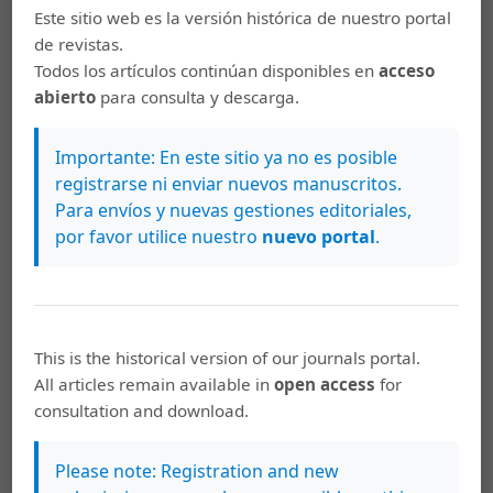
Este sitio web es la versión histórica de nuestro portal
de revistas.
Cómo citar
Todos los artículos continúan disponibles en
acceso
Zamora Guzmán, K. (2014). Diagnóstico sobre las competencias
abierto
para consulta y descarga.
gerenciales de los archivistas costarricenses.
E-Ciencias De La
Información
,
4
(2), 1–28. https://doi.org/10.15517/eci.v4i2.15124
Importante: En este sitio ya no es posible
Más formatos de cita
registrarse ni enviar nuevos manuscritos.
Para envíos y nuevas gestiones editoriales,
por favor utilice nuestro
nuevo portal
.
Citas
Jaén, L. F. (2003). Los modelos teóricos de unificación de
archivos. Anales de Documentación, 6, 121-135.
Recuperado de
http://eprints.rclis.org/12009/
This is the historical version of our journals portal.
All articles remain available in
open access
for
Ley No. 7202 (27 octubre 1990). Ley del Sistema Nacional
consultation and download.
de Archivos. Diario Oficial La Gaceta, 225. Recuperado de
www.archivonacional.go.cr/pdf/ley_7202.doc
Please note: Registration and new
Mintzberg, H. (2009). Managing. California: Berrett-