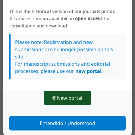
https://doi.org/10.15517/eci.v15i1.61580
This is the historical version of our journals portal.
All articles remain available in
open access
for
PDF
consultation and download.
Please note: Registration and new
submissions are no longer possible on this
Ensayos
site.
For manuscript submissions and editorial
processes, please use our
new portal
.
Sebastián Alejandro Marín Agudelo
Archivos, descolonialidad y nuevos giros
teóricos en América Latina
🌐 New portal
https://doi.org/10.15517/eci.v15i1.60893
PDF
Entendido / Understood