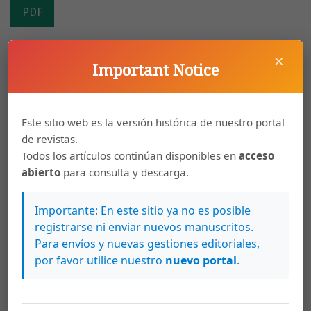
PDF
×
Important Notice
Yudayly Stable-Rodríguez, Orlando Gregorio-Chaviano
Patrones de comportamiento de la
investigación sobre innovación en Cuba en
Este sitio web es la versión histórica de nuestro portal
el Web of Science 2010-2022
de revistas.
https://doi.org/10.15517/eci.v15i1.60365
Todos los artículos continúan disponibles en
acceso
abierto
para consulta y descarga.
PDF
Importante: En este sitio ya no es posible
registrarse ni enviar nuevos manuscritos.
Joselyn Lopez-Ramirez, Cesar H. Limaymanta
Para envíos y nuevas gestiones editoriales,
Análisis bibliométrico de las publicaciones
por favor utilice nuestro
nuevo portal
.
del Instituto Geofísico del Perú: producción,
colaboración, impacto y liderazgo científico