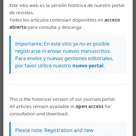
transparencia activa? Recuperado de
Este sitio web es la versión histórica de nuestro portal
http://www.consejotransparencia.cl/que-es-la-
de revistas.
transparencia-activa/consejo/2012-12-19/230022.html
Todos los artículos continúan disponibles en
acceso
abierto
para consulta y descarga.
Contreras Sierra, E. (2013). El concepto de estrategia
como fundamento de la planeación estratégica.
Importante: En este sitio ya no es posible
Pensamiento y Gestión, (35), 154-181.
registrarse ni enviar nuevos manuscritos.
Cruz-Rubio, N. (2014). Hacia el Gobierno Abierto: Una
Para envíos y nuevas gestiones editoriales,
caja de herramientas. Washington, Estados Unidos:
por favor utilice nuestro
nuevo portal
.
Organización de los Estados Americanos.
Instituto Federal Electoral. (2012). Valor público: Una
reflexión Institucional. Recuperado de
http://www.ine.mx/docs/IFE-v2/CDD/CDD-
This is the historical version of our journals portal.
estructura/DOCS/estudiovalorpublicoenelIFE.pdf
All articles remain available in
open access
for
consultation and download.
Instituto Latinoamericano y del Caribe de Planificación
Económica y Social. (2016). La Estrategia Digital en la Era
Please note: Registration and new
del Gobierno Abierto. Curso “Gobierno Digital en la Era