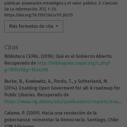
públicas: planeación estratégica y el valor público.
E-Ciencias
De La Información
,
7
(1), 1–23.
https://doi.org/10.15517/eci.v7i1.26275
Más formatos de cita
Citas
Biblioteca CEPAL. (2016). Qué es el Gobierno Abierto.
Recuperado de
http://biblioguias.cepal.org/c.php?
g=159545&p=1044390
Burke, B., Kowlowitz, A., Pardo, T., y Sutherland, M.
(2014). Enabling Open Goverment for all: A roadmap for
Public Libaries. Recuperado de
https://www.ctg.albany.edu/publications/reports/enabling_open_gov_for_all/enabling_open_gov_for_all.pdf
Calame, P. (2009). Hacia una revolución de la
gobernanza: reinventar la democracia. Santiago, Chile:
LOM Ediciones.