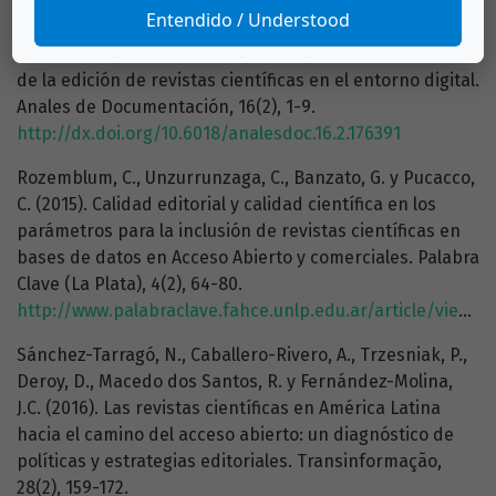
Entendido / Understood
Rodríguez Yunta, L. y Tejada Artigas, C.M. (2013). El editor
técnico: un perfil necesario para la profesionalización
de la edición de revistas científicas en el entorno digital.
Anales de Documentación, 16(2), 1-9.
http://dx.doi.org/10.6018/analesdoc.16.2.176391
Rozemblum, C., Unzurrunzaga, C., Banzato, G. y Pucacco,
C. (2015). Calidad editorial y calidad científica en los
parámetros para la inclusión de revistas científicas en
bases de datos en Acceso Abierto y comerciales. Palabra
Clave (La Plata), 4(2), 64-80.
http://www.palabraclave.fahce.unlp.edu.ar/article/view/PCv4n2a01
Sánchez-Tarragó, N., Caballero-Rivero, A., Trzesniak, P.,
Deroy, D., Macedo dos Santos, R. y Fernández-Molina,
J.C. (2016). Las revistas científicas en América Latina
hacia el camino del acceso abierto: un diagnóstico de
políticas y estrategias editoriales. Transinformação,
28(2), 159-172.