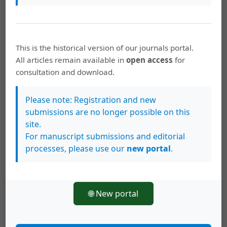
Gregorio-Chaviano, O. (2018). Evaluación y clasificación
de revistas científicas: Reflexiones en torno a retos y
perspectivas para Latinoamérica. Revista Lasallista de
Investigación, 15(1), 166-179.
This is the historical version of our journals portal.
http://www.scielo.org.co/pdf/rlsi/v15n1/1794-4449-rlsi-
All articles remain available in
open access
for
15-01-166.pdf
consultation and download.
Maltrás Barba, B. (2003). Los indicadores bibliométricos:
Fundamentos y aplicación al análisis de la ciencia.
Please note: Registration and new
Ediciones Trea.
submissions are no longer possible on this
https://drive.google.com/file/d/1cm2DkyRywHt1d7zqyLfwBOxFaIuwOt3x/view
site.
For manuscript submissions and editorial
Navas-Fernández, M. (2021). Las revistas en acceso
processes, please use our
new portal
.
abierto : el viejo nuevo camino. Blok de bid.
https://www.ub.edu/blokdebid/es/print/1137
Oficina de Recursos Humanos de la Universidad de
🌐 New portal
Costa Rica [ORH]. (2020). Manual descriptivo de clases y
cargos.
https://orh.ucr.ac.cr/transparencia/manual-
descriptivo-de-clases-y-cargos/