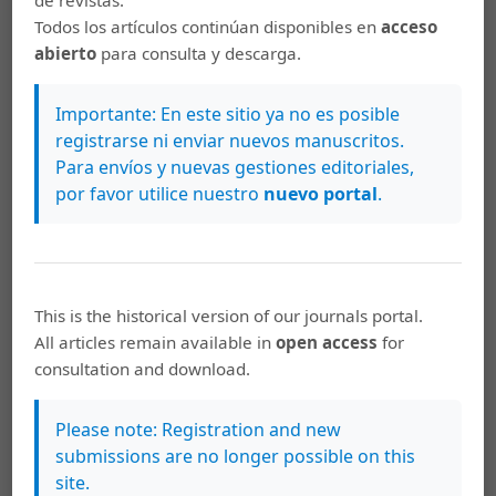
Núñez, D. (2002). Vejentudes y juventudes, la familia en
Todos los artículos continúan disponibles en
acceso
esta (h)orilla del siglo XXI. San José: Editorial
abierto
para consulta y descarga.
UNED.Plazas, M. (1995) “La alimentación de los niños”.
En: Cuadernos de Nutrición. 18(2): 21-28.
Importante: En este sitio ya no es posible
Sánchez, G. y López, E. (1980). “Concepto de frío y
registrarse ni enviar nuevos manuscritos.
caliente en medicina y alimentación en el cantón de La
Para envíos y nuevas gestiones editoriales,
Unión”. Revista Centroamericana de Ciencias de la
por favor utilice nuestro
nuevo portal
.
Salud. Año 6 (6): 16: 35-45.
Savoca, M. y Miller, C. (2001). “Food selection and eating
patterns: themes found among people with Type 2
Diabetes Mellitus”. En: J. Nutr. Ed.33: 224-233.
This is the historical version of our journals portal.
All articles remain available in
open access
for
Sedó, P. y De Mézerville, G. (2003). Los significados de la
consultation and download.
alimentación: el caso del adulto mayor. Red
Latinoamericana de Gerontología. (en línea) [fecha de
Please note: Registration and new
acceso 4 de octubre del 2004]; URL:
submissions are no longer possible on this
www.gerontologia.org.
site.