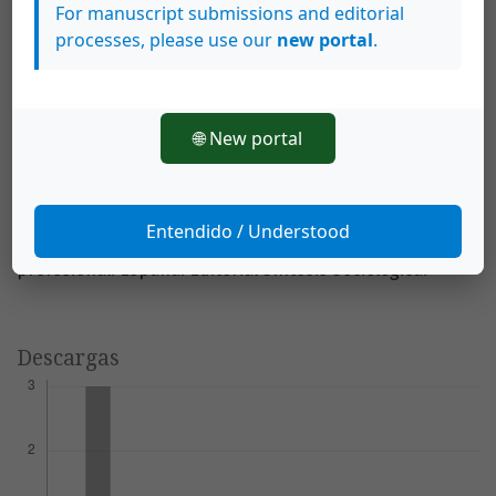
For manuscript submissions and editorial
Sedó, P. (2004). Prácticas y significados de los procesos
processes, please use our
new portal
.
de atención en salud y la alimentación en un grupo de
adultas y adultos mayores diabéticos, bajo un enfoque
gerontológico. Tesis para optar por el grado de Magíster
Scientiae en Gerontología, Universidad de Costa Rica.
🌐 New portal
Taylor, S. y Bodgan, R. (1992). Introducción a los métodos
cualitativos de investigación. Primera edición. España:
Editorial Paidós.Valles, M. (1997). Técnicas cualitativas de
Entendido / Understood
investigación social: Reflexión metodológica y práctica
profesional. España: Editorial Síntesis Sociológica.
Descargas