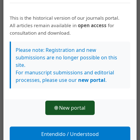
Evaluación del programa Casas de los
Abuelos en Chihuahua, México
This is the historical version of our journals portal.
All articles remain available in
open access
for
PDF
HTML
consultation and download.
Please note: Registration and new
submissions are no longer possible on this
María Auxiliadora Vargas Villalobos
102-117
Impacto de la actividad física en la
site.
For manuscript submissions and editorial
resiliencia y calidad de vida de mujeres
processes, please use our
new portal
.
adultas mayores: estudio de casos en la
Región de Occidente, Costa Rica
🌐 New portal
PDF
HTML
Entendido / Understood
Ver todos los números