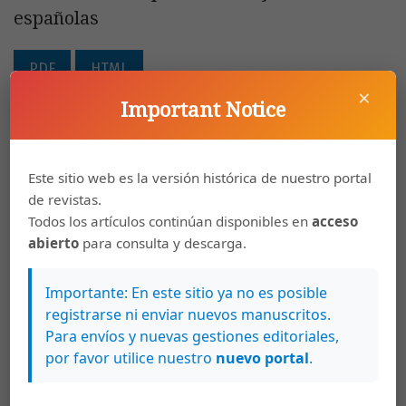
españolas
PDF
HTML
×
Important Notice
Carlos Alejandro Flores Monroy, Angélica María
48-64
Razo González, Mariam Eleany Martínez
Este sitio web es la versión histórica de nuestro portal
Mondragón
de revistas.
Estrategias de afrontamiento de personas
Todos los artículos continúan disponibles en
acceso
mayores en contextos de pandemia:
abierto
para consulta y descarga.
diferencias de género
Importante: En este sitio ya no es posible
PDF
HTML
registrarse ni enviar nuevos manuscritos.
Para envíos y nuevas gestiones editoriales,
por favor utilice nuestro
nuevo portal
.
Daniela Alejandra Barrera Romo , Jesús Rubio
65-101
Campos