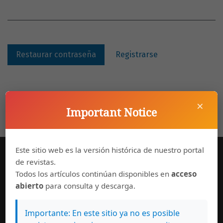
Restaurar contraseña
Registrarse
×
Important Notice
Este sitio web es la versión histórica de nuestro portal
de revistas.
Información General
Todos los artículos continúan disponibles en
acceso
abierto
para consulta y descarga.
Consejo editorial
Políticas de uso
Normas de autor
Importante: En este sitio ya no es posible
Suscribase a esta revista