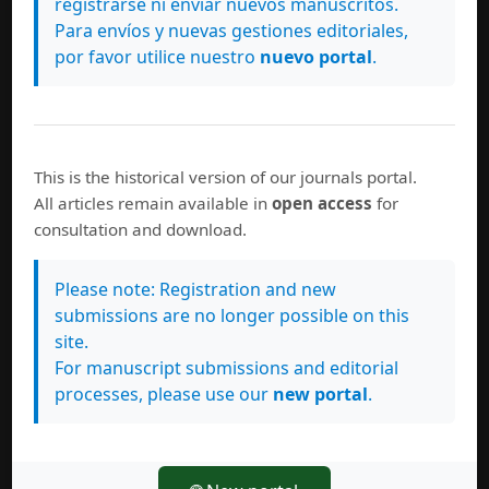
registrarse ni enviar nuevos manuscritos.
Para envíos y nuevas gestiones editoriales,
por favor utilice nuestro
nuevo portal
.
Redes Sociales
Revista Anales en Gerontología
This is the historical version of our journals portal.
All articles remain available in
open access
for
consultation and download.
Revista Indexada a
Please note: Registration and new
submissions are no longer possible on this
site.
For manuscript submissions and editorial
processes, please use our
new portal
.
Evaluadores por Volumen RAG
Evaluadores Volumen 13-2021