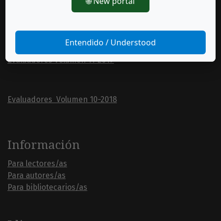
🌐 New portal
Evaluadores Volumen 12-2020
Entendido / Understood
Evaluadores Volumen 11-2019
Evaluadores Volumen 10-2018
Información
Para lectores/as
Para autores/as
Para bibliotecarios/as