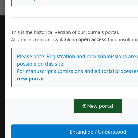
This is the historical version of our journals portal.
Información
All articles remain available in
open access
for consultat
Para lectores/as
Para autores/as
Please note: Registration and new submissions are
Para bibliotecarios/as
possible on this site.
For manuscript submissions and editorial processes
new portal
.
Enviar un artículo
🌐 New portal
Idioma
English
Entendido / Understood
Español (España)