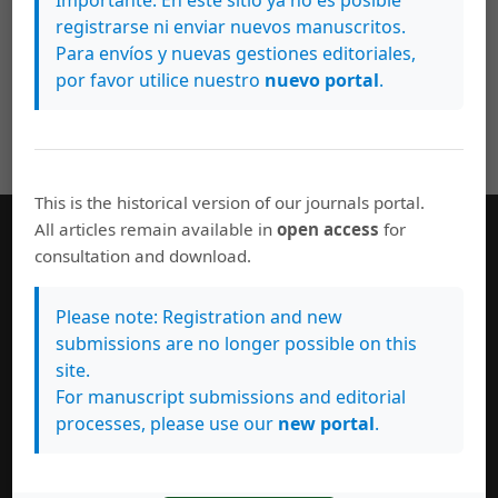
abierto resulta adecuado para las bibliotecas como
registrarse ni enviar nuevos manuscritos.
alojamiento para las revistas que el personal docente
Para envíos y nuevas gestiones editoriales,
edita (véase
Open Journal Systems
).
por favor utilice nuestro
nuevo portal
.
This is the historical version of our journals portal.
All articles remain available in
open access
for
consultation and download.
Información
Para lectores/as
Please note: Registration and new
Para autores/as
submissions are no longer possible on this
Para bibliotecarios/as
site.
For manuscript submissions and editorial
processes, please use our
new portal
.
Enviar un artículo