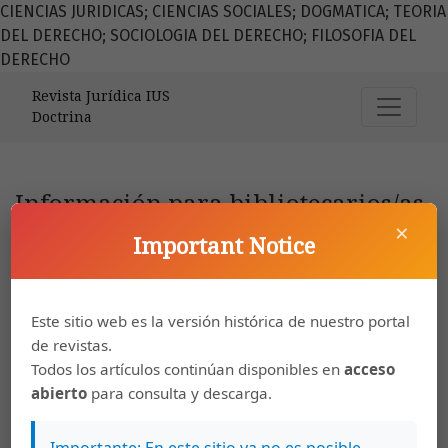
CIENCIAS JURIDICAS; CIENCIAS SOCIALES; DOGMATICA; TEORIA
DEL DERECHO; SOCIOLOGIA DEL DERECHO; FILOSOFIA DEL
DERECHO
Información para bibliotecarios/as
Revista Jurídica IUS
Doctrina
Información para bibliotecarios/as
×
Important Notice
Este sitio web es la versión histórica de nuestro portal
de revistas.
Se recomienda a los investigadores/as bibliotecarios/as
Todos los artículos continúan disponibles en
acceso
que incluyan esta revista en su listado de revistas
abierto
para consulta y descarga.
electrónicas. Este sistema de publicación de código
Importante: En este sitio ya no es posible