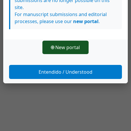
submissions are no longer possible on this
site.
Descargas
For manuscript submissions and editorial
processes, please use our
new portal
.
🌐 New portal
Entendido / Understood