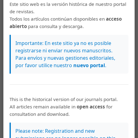
Este sitio web es la versión histórica de nuestro portal
prevención y disuasión. La legislación penal tributaria
de revistas.
no ha logrado construir una cultura de responsabilidad
Todos los artículos continúan disponibles en
acceso
tributaria.
abierto
para consulta y descarga.
Importante: En este sitio ya no es posible
Palabras clave
registrarse ni enviar nuevos manuscritos.
delito tributario
delito aduanero
evasión fiscal
cultura
Para envíos y nuevas gestiones editoriales,
tributaria
legislación penal tributaria
por favor utilice nuestro
nuevo portal
.
Cómo citar
Govaere Vicarioli, V. (2014). Construcción democrática de una
cultura tributaria.
Revista Jurídica IUS Doctrina
,
7
(10), 238–256.
This is the historical version of our journals portal.
Recuperado a partir de
All articles remain available in
open access
for
https://archivo.revistas.ucr.ac.cr/index.php/iusdoctrina/article/vi
consultation and download.
ew/15625
Más formatos de cita
Please note: Registration and new