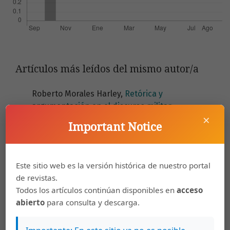
Artículos más leídos del mismo autor/a
Roberto Morales Harley,
Retórica y
argumentación en el discurso militar:
×
Jenofonte, Anábasis 3.1.15-25
,
Káñina: Vol. 37
Important Notice
Núm. 2 (2013): Káñina (Julio-Diciembre)
Sol Argüello Scriba, Roberto Morales Harley,
Este sitio web es la versión histórica de nuestro portal
Préstamos remotos del sánscrito al español:
de revistas.
comidas, animales, nombres propios
,
Káñina:
Todos los artículos continúan disponibles en
acceso
Vol. 42 Núm. 3 (2018): Káñina (Octubre-
abierto
para consulta y descarga.
Diciembre)
Roberto Morales Harley,
Conectores en griego