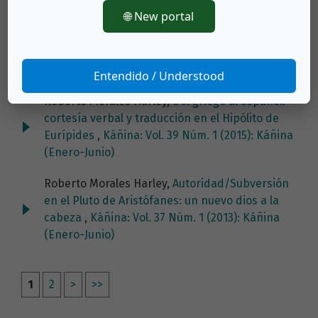
Vol 38 (Especial) 2014
🌐 New portal
Roberto Morales Harley,
Filosofía, retórica y
argumentación en la India
,
Káñina: Vol. 41 Núm.
1 (2017): Káñina (Enero-Junio)
Entendido / Understood
Roberto Morales Harley,
Del griego al español:
cortesía verbal y traducción en el Hipólito de
Eurípides
,
Káñina: Vol. 39 Núm. 1 (2015): Káñina
(Enero-Junio)
Roberto Morales Harley,
Autoridad/Subversión
en el Pluto de Aristófanes: un nuevo dios a la
cabeza
,
Káñina: Vol. 37 Núm. 1 (2013): Káñina
(Enero-Junio)
1
2
>
>>