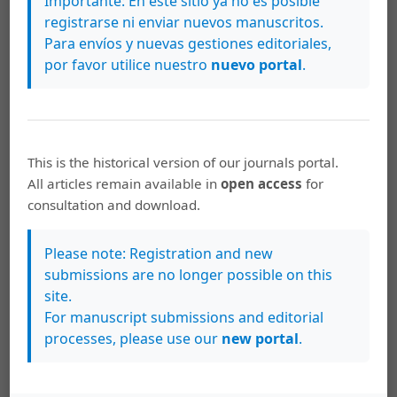
Importante: En este sitio ya no es posible
antiguo
,
Káñina: Vol. 41 Núm. 2 (2017): Káñina
registrarse ni enviar nuevos manuscritos.
(Julio-Diciembre)
Para envíos y nuevas gestiones editoriales,
por favor utilice nuestro
nuevo portal
.
Roberto Morales Harley,
Épica: definiciones
enciclopédicas
,
Káñina: Vol. 40 Núm. 3 (2016):
Káñina número extraordinario
Roberto Morales Harley,
La Ilíada y el
This is the historical version of our journals portal.
Mahābhārata: un diálogo intercultural
,
Káñina:
All articles remain available in
open access
for
Vol. 42 Núm. 2 (2018): Káñina (Julio-Setiembre)
consultation and download.
Roberto Morales Harley,
La katábasis como
Please note: Registration and new
categoría mítica en el mundo greco-latino
,
submissions are no longer possible on this
Káñina: Vol. 36 Núm. 1 (2012): Káñina (Enero-
site.
Junio)
For manuscript submissions and editorial
processes, please use our
new portal
.
Roberto Morales Harley,
Metáforas motivadas
por la similitud formal en la terminología
médica
,
Káñina: Vol. 38 Núm. 3 (2014): Káñina